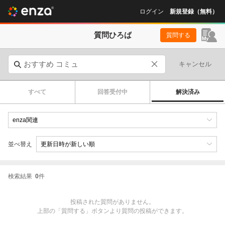
ログイン
新規登録（無料）
質問ひろば
質問する
キャンセル
すべて
回答受付中
解決済み
並べ替え
検索結果
0
件
投稿された質問がありません。
上部の「質問する」ボタンより質問の投稿ができます。