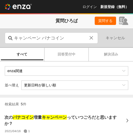
ログイン
新規登録（無料）
質問ひろば
質問する
キャンセル
すべて
回答受付中
解決済み
並べ替え
検索結果
5
件
次の
バナコイン
増量
キャンペーン
っていつごろだと思います
か？
2021/04/16
1