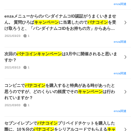
enza関連
enzaメニューからのバンダイナムコID認証がうまくいきませ
ん。 質問ひろば
キャンペーン
に当選したので
バナコイン
を受
け取ろうと、「バンダイナムコIDをお持ちの方」からあらか
じめ持っているIDでenzaにログインしようとしたところ、こ
2021/03/23
1
のアカウントのままホームに戻ってしまいます。 FAQを見て
enza関連
も解決しませんでした。有識者の方がいれば教えてくださ
い；；；
次回の
バナコインキャンペーン
は3月中に開催されると思いま
すか？
2021/03/13
1
enza関連
コンビニで
バナコイン
を購入すると特典がある時があったと
思うのですが、どのくらいの頻度でその
キャンペーン
は行わ
れていますか？
2021/03/03
1
enza関連
セブンイレブンで
バナコイン
プリペイドチケットを購入した
際に、10％分の
バナコイン
をシリアルコードでもらえる
キャ