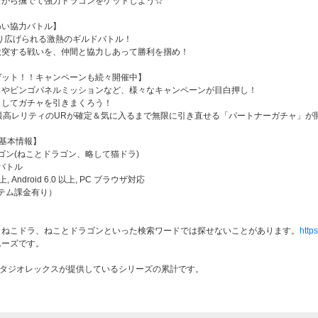
がら撫でて強力ドラゴンをゲットしよう☆
わい協力バトル】
繰り広げられる激熱のギルドバトル！
突する戦いを、仲間と協力しあって勝利を掴め！
ゲット！！キャンペーンも続々開催中】
やビンゴパネルミッションなど、様々なキャンペーンが目白押し！
してガチャを引きまくろう！
最高レリティのURが確定＆気に入るまで無限に引き直せる「パートナーガチャ」が
)基本情報】
ゴン(ねことドラゴン、略して猫ドラ)
バトル
, Android 6.0 以上, PC ブラウザ対応
テム課金有り）
ねこドラ、ねことドラゴンといった検索ワードでは探せないことがあります。
http
ムーズです。
スタジオレックスが提供しているシリーズの累計です。