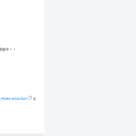
開催中！！
s://neko.enza.fun/
を