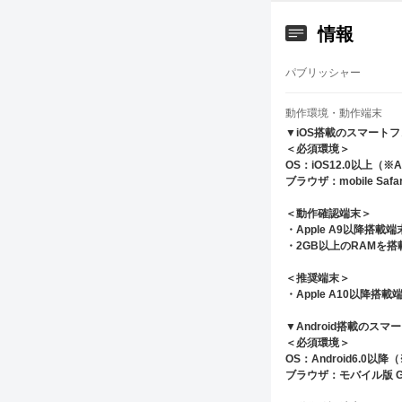
情報
パブリッシャー
動作環境・動作端末
▼iOS搭載のスマート
＜必須環境＞
OS：iOS12.0以上（※A
ブラウザ：mobile Safar
＜動作確認端末＞
・Apple A9以降搭載端末
・2GB以上のRAMを
＜推奨端末＞
・Apple A10以降搭載端
▼Android搭載のス
＜必須環境＞
OS：Android6.0以
ブラウザ：モバイル版 Goo