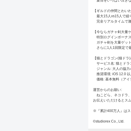
愛情をいっぱい注ぎな
【ギルドの仲間とわい
最大15人vs15人で
完全リアルタイムで激
【今ならガチャ剣大量
特別ログインボーナス
ガチャ剣を大量ゲット
さらに1人1回限定で
【猫とドラゴン(猫ドラ
サービス名: 猫とドラ
ジャンル: 大人の協力
推奨環境: iOS 12.0 以上
価格: 基本無料（アイ
運営からのお願い:
ねこどら、ネコドラ、
お伝えいただけるとス
※『累計400万人』は
©studiorex Co., Ltd.