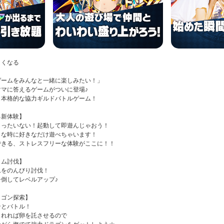
』くなる
ゲームをみんなと一緒に楽しみたい！」
マに答えるゲームがついに登場♪
本格的な協力ギルドバトルゲーム！
る新体験】
ったいない！起動して即遊んじゃおう！
な時に好きなだけ遊べちゃいます！
きる、ストレスフリーな体験がここに！！
イム討伐】
をのんびり討伐！
倒してレベルアップ♪
ラゴン探索】
とバトル！
れれば卵を託させるので