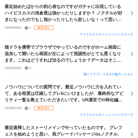
最近始めたばかりの初心者なのですがガチャに出現している
ハイビスカスの浅倉透は強かったりしますか？ ノクチルが好
きになったのでもし強かったりしたら欲しいな！って思いま
す。
2026/08/01
1
解決済み
アイドルマスター シャイニーカラーズ
猫ドラを携帯でブラウザでやっているのですがホーム画面に
追加して開いたら画面が左によって視認性がとても悪くなり
ます。これはどうすれば治るのでしょうか？データはそこそ
こやっており消したくはないですよろしくお願いいたします
2026/08/02
0
猫とドラゴン ⚔大人の協力バトル⚔
ノウハウについての質問です。最近ノウハウに力を入れてい
て、ある程度は圧縮してグレ6にいけましたが、最終的なアビ
リティ一覧を教えていただきたいです。UR凛世でVi特化編成
を組んでいます。
2026/07/30
1
解決済み
アイドルマスター シャイニーカラーズ
最近復帰したストーリメインでやっていたものです。 グレフ
ェスを始めようと思い、高グレードパッケージdaノクチル、