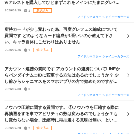
Viアルストを購入してひとまずこれをメインにたまにグレ7タ
ッチできたらいいな、くらいで考えています。 ガチャ何を引
2026/07/30
1
解決済み
けばいいかわからなかったので今のガチャで出てるURの浅倉
アイドルマスター シャイニーカラーズ
と甘奈、トワコレはづきさんは一応完凸させました 全然最近
のカードが足りないと思うんですが、おすすめの編成や、育
所持カードが少し変わった為、再度グレフェス編成について
成方法、今後優先して確保・育成したほうがいいサポートカ
質問です どのようなカード編成が1番いいのか教えて下さ
ードがあれば教えていただけると嬉しいです😭 課金が必要な
い、キャラ自体にこだわりはありません
ら今回発売されたセレチケでおすすめがあれば買おうと思い
2026/07/26
1
解決済み
ます もし性能的に上記のパックより強い編成があるならそち
アイドルマスター シャイニーカラーズ
らも教えて頂けたら幸いです😭 よろしくお願いします！
アカウント連携の質問です アカウントの連携についてLINEか
らバンダイナムコIDに変更する方法はあるのでしょうか？ 少
し前からシャニマスをスマホアプリの方で始めたのですがジ
ュエル購入をバンダイナムココインで行おうとした所出来ま
2026/07/30
0
せんでした。 過去の事例を調べた所バンダイナムコIDと連携
アイドルマスター シャイニーカラーズ
してないとできないということを知り、LINE連携から変更し
ようとした所方法がわかりませんでした。 ご存知の方がいま
ノウハウ圧縮に関する質問です。 ①ノウハウを圧縮する際に
したら教えていただければと思います。 以上、よろしくお願
再抽選をする事でアビリティの数は変わるのでしょうか？も
いいたします。
し変わらない場合、圧縮時に再抽選する意味は無い、という
認識で良いのでしょうか？ ②写真のような編成でノウハウを
2026/07/28
2
解決済み
圧縮しようとしていますが、全く上手くいきません。編成に