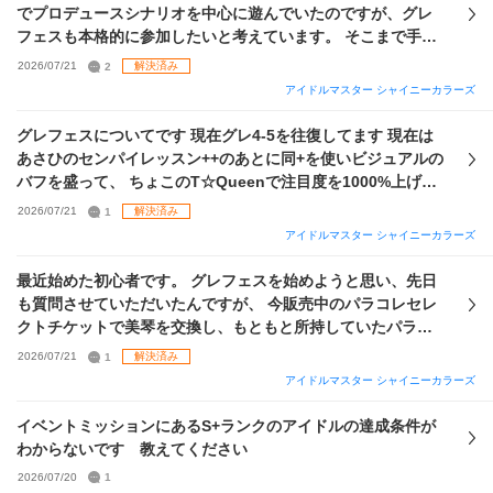
実装前に離れたことからベストアドバイスマスタリーはづき
どを全く知らないので教えて欲しいです。 またグレフェス自
でプロデュースシナリオを中心に遊んでいたのですが、グレ
が1種類もいないのですが、daをメインにしようにもトワコ
体の立ち回りも分からないので教えて欲しいです。 今の自分
フェスも本格的に参加したいと考えています。 そこまで手持
レはづきを今から完凸させるほど課金はしたくないと考えて
の手持ちでもっとつよい編成があったら教えて欲しいです。
ちのカードは強くないのですが、 ・現段階の手持ちで戦うの
2026/07/21
2
解決済み
います。グレ7タッチにもはづきは必須だと考えますか？もし
に良さそうな編成（可能であればVo,Da,Viそれぞれのものを
そうであればトワパラの代わりとしてvo用の限定はづきをど
アイドルマスター シャイニーカラーズ
知りたいです） ・サポートカードの組み方 ・特訓はづきさん
こかで取ってvodavi全てで使い回すのはありでしょうか？ 長
をどのカードに使うべきか（通常はづきさんP・Sともに２枚
グレフェスについてです 現在グレ4-5を往復してます 現在は
くなって申し訳ありません、よろしければお教えください。
ずつ所持） の三点についてアドバイスいただきたいです。ス
あさひのセンパイレッスン++のあとに同+を使いビジュアルの
宜しくお願いします！
トレイが好きなのでその辺りで組めるとありがたいですが、
バフを盛って、 ちょこのT☆Queenで注目度を1000%上げて
あくまで強さ優先で教えていただきたいです。 理想はグレ5
から凛世の思い出で全員まとめて帰らしにいくという作戦で
2026/07/21
1
解決済み
残留・グレ6タッチを目指しています。 また、コミュ総選挙
す 9割型運が絡んで全く安定しません グレ6タッチが現時点で
アイドルマスター シャイニーカラーズ
のガシャのセレチケがあるので、トワコレめぐるorトワコレ
の目標なのですが、どうしても行けないのでフェスの編成を
はるきは1凸でき、水着アイドルセレクションチケットが8枚
見直した方がいいのかと思ってます そこで、お伺いしたいの
最近始めた初心者です。 グレフェスを始めようと思い、先日
あります。 ぜひアドバイスよろしくお願いします。
は、誰をどのように使いどう言う動き方で行けばいいのか
も質問させていただいたんですが、 今販売中のパラコレセレ
です 使えるはずきさんは以下の通りです P-SSRはずきさん×2
クトチケットで美琴を交換し、もともと所持していたパラコ
S-SSRはずきさん×0 また、メモリーチャームの現時点の個数
レにちかを軸にグレフェス編成を組んでみたいと思い改めて
2026/07/21
1
解決済み
は17個です ご回答、よろしくお願いします
質問させていただきます🙇‍♀️🙇‍♀️ SSRはずきさんはサポートプロ
アイドルマスター シャイニーカラーズ
デュース各1枚ずつ所持しています。 全然カードが足りない
と思うんですが、この2人を軸にしたおすすめの編成や、優先
イベントミッションにあるS+ランクのアイドルの達成条件が
して確保・育成したほうがいいサポートカードがあれば教え
わからないです 教えてください
ていただけると嬉しいです😭😭😭 もし性能的にはシーズ編成
2026/07/20
1
より強いものがあるならそちらも教えて頂けたら幸いです😭