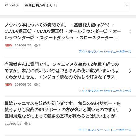
並べ替え
ノウハウ本についての質問です。 ・基礎能力値up(3%) ・
CLVDV適正◯ ・CLVDV適正◎ ・オールラウンダー◯ ・オー
ルラウンダー◎ ・スタートダッシュ ・スロースターター ・
アピール思い出高 ・アピール思い出低 ・スペシャリスト ・
NEW
2026/08/05
1
タフネス ・アイドル ・パッシブスキル延長 ・パッシブスキ
アイドルマスター シャイニーカラーズ
ル延長+ ・歌姫 ・プロダンサー ・トップモデル ・総合能力強
化練習 ・施設効率相談+ ・昂揚 までできています。ですが ・
有識者さんに質問です。 シャニマスを始めて2年近く経つの
施設効率相談(+ついてないやつ) ・ロマンチスト ・思い出++
ですが、未だに強いサポやはづきさんの使い道がいまいちよ
・パーフェクトリィ ・基礎能力値up(6%) ・メンタリスト を
くわかりません。エンジョイ勢なので推しや好きなイラスト
入れるとなると、どれを削ってどれを入れるべきなのでしょ
が来たらガチャを引く、と言った感じで進めています。 羽那
NEW
2026/08/06
0
うか？また、ノウハウを消す消しゴム？のようなものは使っ
が最推し、冬優子と結華も好きです。 今持っているサポート
アイドルマスター シャイニーカラーズ
てもいいのでしょうか。長文申し訳ありませんが答えていた
が以下の通りなのですが、スナップデートの冬優子を完凸(イ
だけると助かります。
ラスト解放)するのにはづきさんを使っても特に問題は無いで
最近シャニマスを始めた初心者です。 無凸のSSRサポートを
しょうか？また、編成に入れた方が良いカードなども併せて
使うよりも完凸のSRサポートの方が強いと聞いたのですが、
教えて下さると嬉しいです。
使用用途などによって強さの基準が変わるとは思いますが、
SRの中でおすすめのサポートを教えて欲しいです。
2026/08/03
1
アイドルマスター シャイニーカラーズ