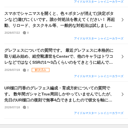
アイドルマスター シャイニーカラーズ
😭😭 よろしくお願いします！
スマホでシャニマスを開くと、色々ボタンが消えて(決定ボタ
ンなど)遊びにくいです。誰か対処法を教えてください！ 再起
動、リロード、タスクキル等、一般的な対処法は試しました
がダメでした
2026/07/22
0
アイドルマスター シャイニーカラーズ
グレフェスについての質問です。 最近グレフェスに本格的に
取り組み始め、絵空靴凛世をCenterで、他のキャラはトワコ
レなどではなくSSRの1〜3凸くらいのをてきとうに組んでい
ます。ノウハウ本も最近作り始めているのですが、私の編成
2026/07/19
2
解決済み
的に最終的に何のノウハウで本を作ればよいか教えて頂ける
アイドルマスター シャイニーカラーズ
と助かります。また、頭ノウハウについてあまり分かってい
ないのですが、こっちを優先させたほうがいいのでしょう
UR樋口円香のグレフェス編成・育成方針についての質問で
か。
す。 数年間ガシャとTrue周回しかやっていませんでしたが、
先日のUR樋口の復刻で無事4凸できましたので彼女を軸にグ
レフェス編成を組んでみたいと考えています。しかし、私自
2026/07/18
1
身WING以外はほとんど触れてきませんでしたので編成・育成
アイドルマスター シャイニーカラーズ
についての仕組みがよくわかっていません。そこで、 ①現状
編成可能なUR樋口を活用したユニット編成 ②そのユニット育