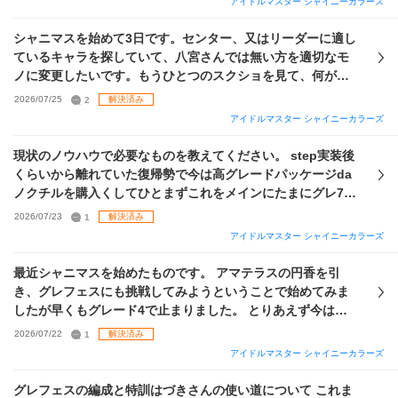
アイドルマスター シャイニーカラーズ
問題があるのか、運が悪いだけなのか、それともこれが普通
で試行回数が足りないだけなのか教えて頂きたいです。 (圧縮
シャニマスを始めて3日です。センター、又はリーダーに適し
時の編成はノウハウ発現マスタリー持ち＋適当です。) よろし
ているキャラを探していて、八宮さんでは無い方を適切なモ
くお願いします。
ノに変更したいです。もうひとつのスクショを見て、何が一
番適しているのかを教えていただけると幸いです。
2026/07/25
2
解決済み
アイドルマスター シャイニーカラーズ
現状のノウハウで必要なものを教えてください。 step実装後
くらいから離れていた復帰勢で今は高グレードパッケージda
ノクチルを購入くしてひとまずこれをメインにたまにグレ7タ
ッチできたらいいな、くらいで考えています。 とりあえず特
2026/07/23
1
解決済み
化ポジション系のアビリティを除いた汎用的な本を作りたく
アイドルマスター シャイニーカラーズ
て 思い出++ オルラン◯◎ スロスタ、スタダ アピールUP思い
出高、思い出低 基礎能力値UPGRAD、WING ロマンチスト
最近シャニマスを始めたものです。 アマテラスの円香を引
タフネス 歌姫 プロダンサー トップモデル 施設効率相談 施設
き、グレフェスにも挑戦してみようということで始めてみま
効率相談++ の本を作りました。 ここまでアビの多い本を作る
したが早くもグレード4で止まりました。 とりあえず今はた
のは初めてで混乱してきたので残り必要なものを教えて頂き
だ数値を適当に盛ってセンターを円香、ノクチルの3人を
2026/07/22
1
解決済み
たいだす。 また、特化系の本を作る場合は↑の本にあるもの
vo,da,viをそれぞれ盛ってその場所において、リーダーは育
アイドルマスター シャイニーカラーズ
に加えて ポジション適正◯◎、スペシャリスト（ボーカル
成した中で総アピールが一番多い子をとりあえず置いていま
等）、エースを足す感じでよいですか？ そして、sayhalo編
す。 各ポジションの育成の仕方や取ったほうがいいスキルな
グレフェスの編成と特訓はづきさんの使い道について これま