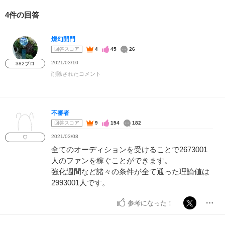
4件の回答
燦幻開門
回答スコア
4
45
26
2021/03/10
382プロ
削除されたコメント
不審者
回答スコア
9
154
182
2021/03/08
♡
全てのオーディションを受けることで2673001
人のファンを稼ぐことができます。
強化週間など諸々の条件が全て通った理論値は
2993001人です。
参考になった！