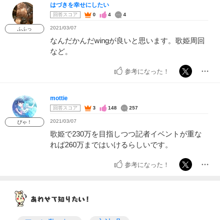
はづきを幸せにしたい
回答スコア
0
4
4
2021/03/07
ふふっ
なんだかんだwingが良いと思います。歌姫周回
など。
参考になった！
mottie
回答スコア
3
148
257
2021/03/07
ぴゃ！
歌姫で230万を目指しつつ記者イベントが重な
れば260万まではいけるらしいです。
参考になった！