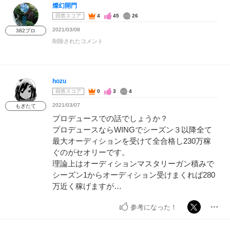
燦幻開門
回答スコア
4
45
26
2021/03/08
382プロ
削除されたコメント
hozu
回答スコア
0
3
4
2021/03/07
もぎたて
プロデュースでの話でしょうか？
プロデュースならWINGでシーズン３以降全て
最大オーディションを受けて全合格し230万稼
ぐのがセオリーです。
理論上はオーディションマスタリーガン積みで
シーズン1からオーディション受けまくれば280
万近く稼げますが…
参考になった！