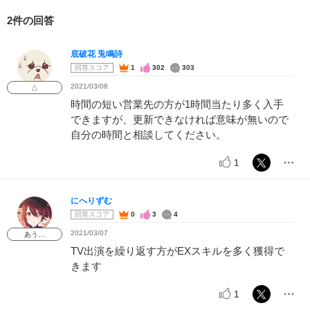
2件の回答
底破花 兎鳴詩
回答スコア
1
302
303
2021/03/08
△
時間の短い営業先の方が1時間当たり多く入手
できますが、更新できなければ意味が無いので
自分の時間と相談してください。
1
にへりずむ
回答スコア
0
3
4
2021/03/07
あう…
TV出演を繰り返す方がEXスキルを多く獲得で
きます
1