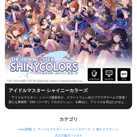
アイドルマスター シャイニーカラーズ
「アイドルマスター」シリーズ最新作が、スマートフォン向けブラウザゲームで登場！
新たな事務所「283（ツバサ）プロダクション」を舞台に、アイドルを羽ばたかせよ
う！ ■新たな舞台、新たなアイドル■ シャイニーカラーズの舞台は、新たな事務所
「283（ツバサ）プロダクション」！ 新人プロデューサーとなって新世代アイドルを育
成し、トップアイドルに導こう！ ■本格アイドルプロデュース！■ プロデューサーとし
カテゴリ
て、レッスンやお仕事、オーディションなどの行動を選択！限られた期間の中でアイド
ルとしての能力を磨き、ファン数を増やそう！ 担当アイドルが夢の祭典「W.I.N.G.」に
enza関連
アイドルマスター シャイニーカラーズ
猫とドラゴン ⚔
出場できるかは、プロデューサーの腕次第！ ■アイドルと信頼関係を深めよう！■ アイ
ドルと信頼関係を築くのもプロデューサーの大切なお仕事！朝の挨拶からライブ直前ま
大人の協力バトル⚔