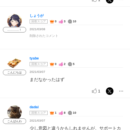
しょうが
回答スコア
0
3
10
2021/03/08
…………！
削除されたコメント
tyabe
回答スコア
0
2
5
2021/03/07
こんにちは
まだなかったはず
1
dadai
回答スコア
1
8
10
2021/03/07
こんばんわ
少し意図と違うかもしれませんが、サポートカ