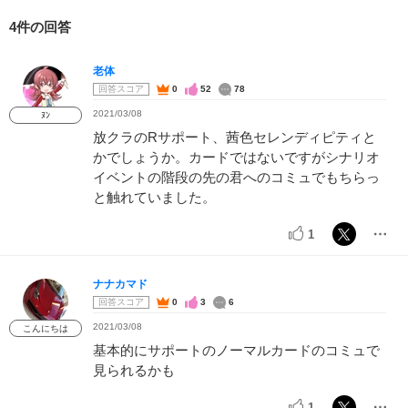
4件の回答
老体
回答スコア
0
52
78
2021/03/08
ﾇﾝ
放クラのRサポート、茜色セレンディピティと
かでしょうか。カードではないですがシナリオ
イベントの階段の先の君へのコミュでもちらっ
と触れていました。
1
ナナカマド
回答スコア
0
3
6
2021/03/08
こんにちは
基本的にサポートのノーマルカードのコミュで
見られるかも
1