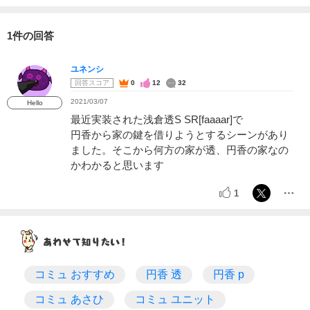
1件の回答
ユネンシ
回答スコア
0
12
32
2021/03/07
Hello
最近実装された浅倉透S SR[faaaar]で
円香から家の鍵を借りようとするシーンがあり
ました。そこから何方の家が透、円香の家なの
かわかると思います
1
コミュ おすすめ
円香 透
円香 p
コミュ あさひ
コミュ ユニット