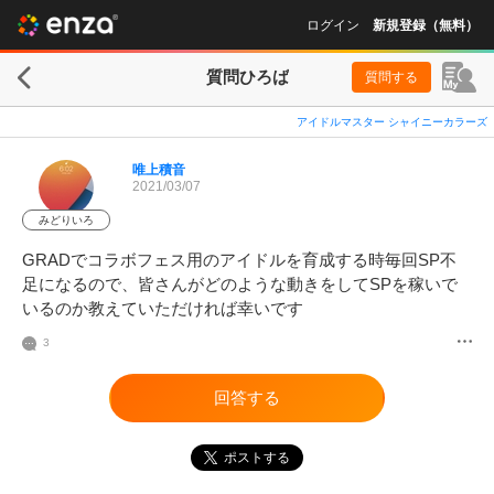
ログイン
新規登録（無料）
質問ひろば
質問する
アイドルマスター シャイニーカラーズ
唯上積音
2021/03/07
みどりいろ
GRADでコラボフェス用のアイドルを育成する時毎回SP不
足になるので、皆さんがどのような動きをしてSPを稼いで
いるのか教えていただければ幸いです
3
回答する
ポストする