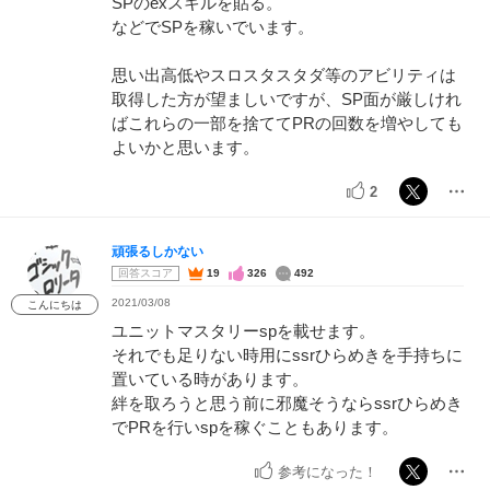
SPのexスキルを貼る。
などでSPを稼いでいます。
思い出高低やスロスタスタダ等のアビリティは
取得した方が望ましいですが、SP面が厳しけれ
ばこれらの一部を捨ててPRの回数を増やしても
よいかと思います。
2
頑張るしかない
回答スコア
19
326
492
2021/03/08
こんにちは
ユニットマスタリーspを載せます。
それでも足りない時用にssrひらめきを手持ちに
置いている時があります。
絆を取ろうと思う前に邪魔そうならssrひらめき
でPRを行いspを稼ぐこともあります。
参考になった！