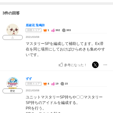
3件の回答
底破花 兎鳴詩
回答スコア
1
302
303
2021/03/08
△
マスタリーSPを編成して補助してます。Ex滞
在を同じ場所にしておけばひらめきも集めやす
いです。
参考になった！
ずず
回答スコア
4
19
15
2021/03/08
歴史
ユニットマスタリーSP持ちや〇〇マスタリー
SP持ちのアイドルを編成する。
PRを行う。