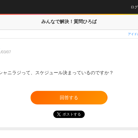
ログ
みんなで解決！
質問ひろば
アイド
K
/03/07
シャニラジって、スケジュール決まっているのですか？
回答する
ポストする