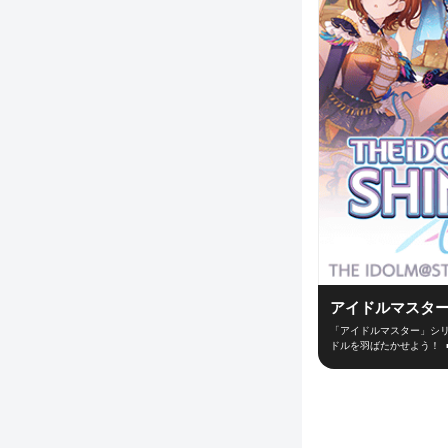
アイドルマスター
「アイドルマスター」シリ
ドルを羽ばたかせよう！ 
ューサーとなって新世代ア
ーディションなどの行動を
できるかは、プロデューサ
からライブ直前まで、コ
「思い出」が深くなってい
デューサーとライブ対戦！