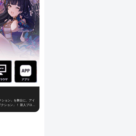
クション」を舞台に、アイ
ダクション」！ 新人プロデ
て、レッスンやお仕事、オ
「W.I.N.G.」に出場
の大切なお仕事！朝の挨拶
がり、プロデューサーとの
を組み、他のライバルプロ
時間のインストール不要で、