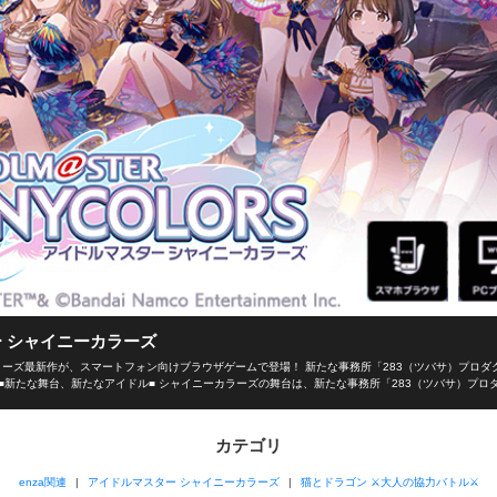
 シャイニーカラーズ
ーズ最新作が、スマートフォン向けブラウザゲームで登場！ 新たな事務所「283（ツバサ）プロダ
■新たな舞台、新たなアイドル■ シャイニーカラーズの舞台は、新たな事務所「283（ツバサ）プロ
イドルを育成し、トップアイドルに導こう！ ■本格アイドルプロデュース！■ プロデューサーとし
選択！限られた期間の中でアイドルとしての能力を磨き、ファン数を増やそう！ 担当アイドルが夢の祭典
ーの腕次第！ ■アイドルと信頼関係を深めよう！■ アイドルと信頼関係を築くのもプロデューサー
カテゴリ
ミュを通じてアイドルを支えよう！ 見事コミュニケーションに成功するとアイドルのテンションが上
きます！ ■育てたアイドルで、ライブ対戦！■ プロデュースしたアイドルでオリジナルのユニット
enza関連
アイドルマスター シャイニーカラーズ
猫とドラゴン ⚔大人の協力バトル⚔
プロデュースの手腕を競い合い、目指せ、アイドルマスター！ ■enzaだから、手軽に遊べる■ 長