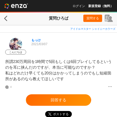
ログイン
新規登録（無料）
質問ひろば
質問する
アイドルマスター シャイニーカラーズ
もっけ
2021/03/07
こんにちは
所謂230万周回を1時間で5回もしくは6回プレイしてるという
のを耳に挟んだのですが、本当に可能なのですか？

私はどれだけ早くても20分はかかってしまうのでもし短縮箇
所があるのなら教えてほしいです
4
回答する
ポストする