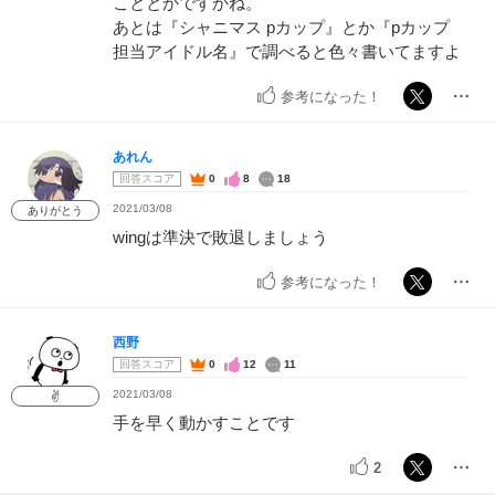
こととかですかね。
あとは『シャニマス pカップ』とか『pカップ
担当アイドル名』で調べると色々書いてますよ
参考になった！
あれん
回答スコア
0
8
18
2021/03/08
ありがとう
wingは準決で敗退しましょう
参考になった！
西野
回答スコア
0
12
11
2021/03/08
✌️
手を早く動かすことです
2