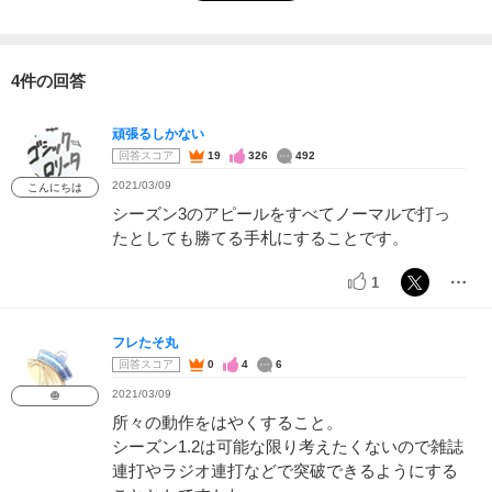
4件の回答
頑張るしかない
回答スコア
19
326
492
2021/03/09
こんにちは
シーズン3のアピールをすべてノーマルで打っ
たとしても勝てる手札にすることです。
1
フレたそ丸
回答スコア
0
4
6
2021/03/09
🧅
所々の動作をはやくすること。
シーズン1.2は可能な限り考えたくないので雑誌
連打やラジオ連打などで突破できるようにする