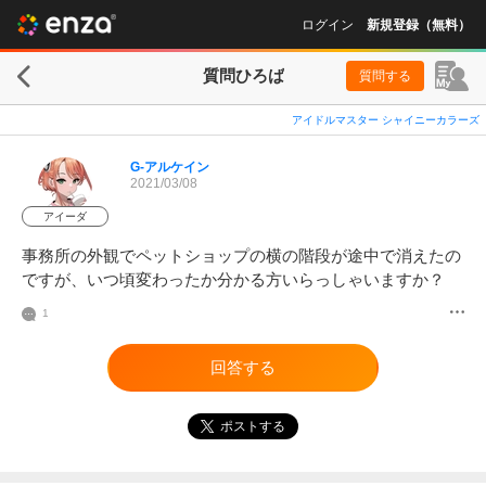
ログイン
新規登録（無料）
質問ひろば
質問する
アイドルマスター シャイニーカラーズ
G-アルケイン
2021/03/08
アイーダ
事務所の外観でペットショップの横の階段が途中で消えたの
ですが、いつ頃変わったか分かる方いらっしゃいますか？
1
回答する
ポストする