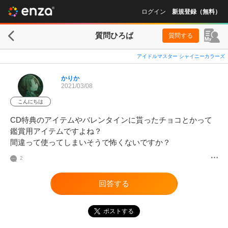
ログイン
新規登録（無料）
質問ひろば
質問する
アイドルマスター シャイニーカラーズ
かりか
2021/03/08
こんにちは
CD特典のアイテムやバレンタインに貰ったチョコとかって
鑑賞用アイテムですよね？

間違って使ってしまいそうで怖くないですか？
2
回答する
ポストする