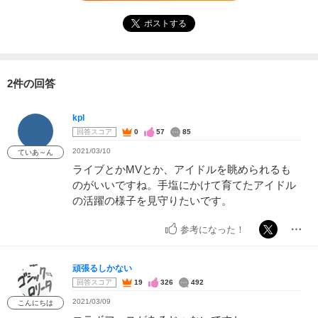
ポストする
2件の回答
kpl
回答スコア
0
57
85
2021/03/10
ていあ～ん
ライブとかMVとか、アイドルを眺められるも
のがいいですね。手塩にかけて育てたアイドル
の活躍の様子を見守りたいです。
参考になった！
頑張るしかない
回答スコア
19
326
492
2021/03/09
こんにちは