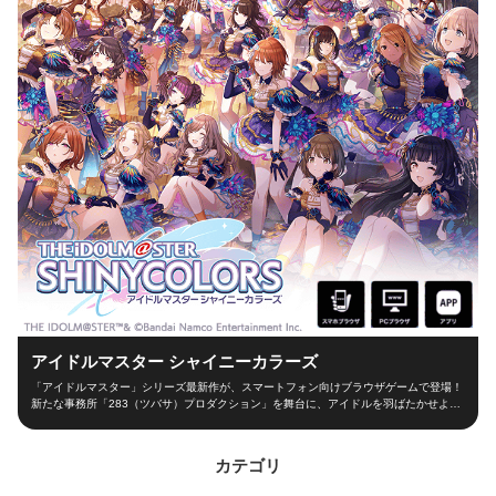
アイドルマスター シャイニーカラーズ
「アイドルマスター」シリーズ最新作が、スマートフォン向けブラウザゲームで登場！
新たな事務所「283（ツバサ）プロダクション」を舞台に、アイドルを羽ばたかせよ
う！ ■新たな舞台、新たなアイドル■ シャイニーカラーズの舞台は、新たな事務所
「283（ツバサ）プロダクション」！ 新人プロデューサーとなって新世代アイドルを育
成し、トップアイドルに導こう！ ■本格アイドルプロデュース！■ プロデューサーとし
カテゴリ
て、レッスンやお仕事、オーディションなどの行動を選択！限られた期間の中でアイド
ルとしての能力を磨き、ファン数を増やそう！ 担当アイドルが夢の祭典「W.I.N.G.」に