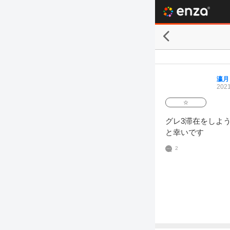
瀛月
2021
☆
グレ3滞在をしよ
と幸いです
2