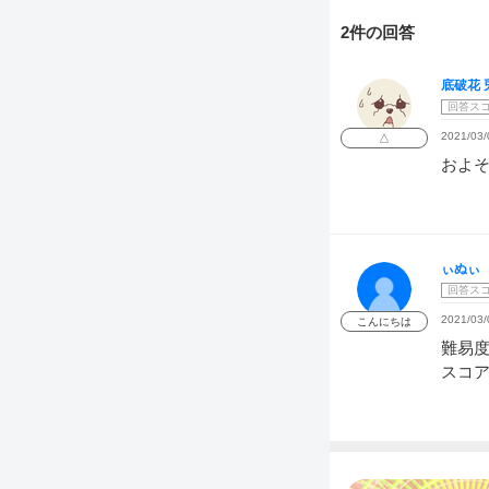
2件の回答
底破花 
回答ス
2021/03/
△
およ
ぃぬぃ
回答ス
2021/03/
こんにちは
難易度
スコ