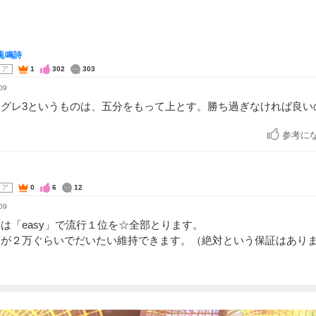
兎鳴詩
コア
1
302
303
09
そグレ3というものは、五分をもって上とす。勝ち過ぎなければ良い
参考に
コア
0
6
12
09
は「easy」で流行１位を☆全部とります。
アが２万ぐらいでだいたい維持できます。（絶対という保証はあり