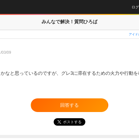
ログ
みんなで解決！
質問ひろば
アイド
/03/09
うかなと思っているのですが、グレ3に滞在するための火力や行動を
回答する
ポストする