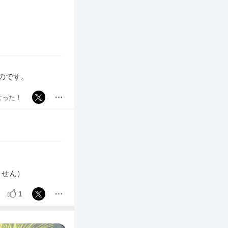
のです。
なった！
ません）
1