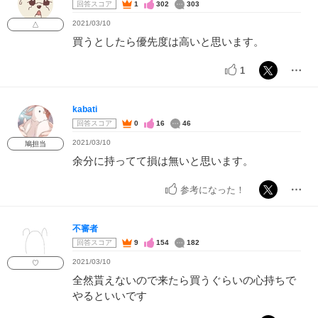
回答スコア
1
302
303
2021/03/10
△
買うとしたら優先度は高いと思います。
1
kabati
回答スコア
0
16
46
2021/03/10
鳩担当
余分に持ってて損は無いと思います。
参考になった！
不審者
回答スコア
9
154
182
2021/03/10
♡
全然貰えないので来たら買うぐらいの心持ちで
やるといいです