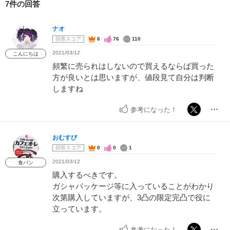
7件の回答
ナオ
回答スコア
6
76
110
2021/03/12
こんにちは
頻繁に売られはしないので買えるならば買った
方が良いとは思いますが、値段見て自分は判断
しますね
参考になった！
おむすび
回答スコア
0
0
1
2021/03/12
食パン
購入するべきです。
ガシャパッケージ等に入っていることがわかり
次第購入していますが、3凸の限定完凸で役に
立っています。
参考になった！