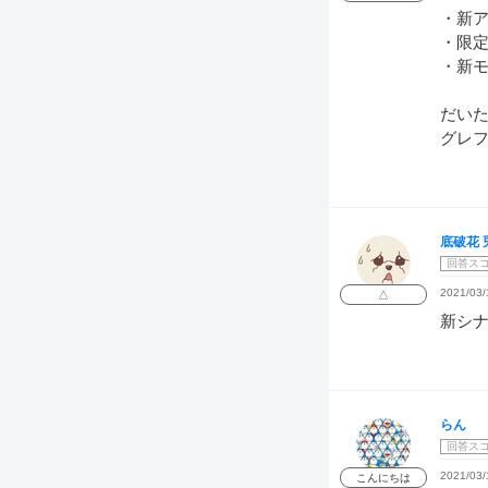
・新
・限
・新
だい
グレ
底破花 
回答ス
2021/03/
△
新シ
らん
回答ス
2021/03/
こんにちは