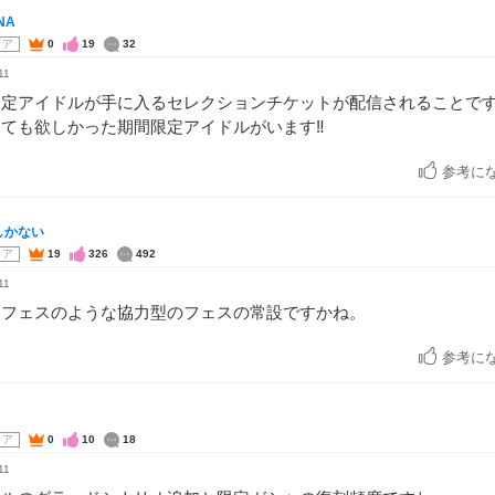
NA
コア
0
19
32
11
限定アイドルが手に入るセレクションチケットが配信されることで
ても欲しかった期間限定アイドルがいます‼️
参考に
しかない
コア
19
326
492
11
ボフェスのような協力型のフェスの常設ですかね。
参考に
コア
0
10
18
11