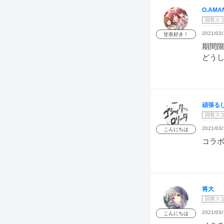
O.AMA
回答ス
2021/03/
甘奈好き！
期間
どうし
頑張る
回答ス
2021/03/
こんにちは
コラ
将大
回答ス
2021/03/
こんにちは