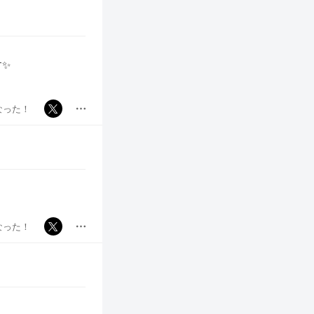
す✨
なった！
なった！