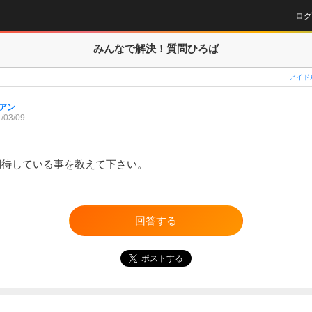
ログ
みんなで解決！
質問ひろば
アイド
アン
/03/09
期待している事を教えて下さい。
回答する
ポストする