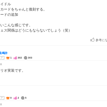
アイドル
定カードをちゃんと復刻する。
モードの追加
たいこんな感じです。
フェス関係はどうにもならないでしょう（笑）
参考に
兎鳴詩
コア
1
302
303
11
ナリオ実装です。
コア
0
2
5
11