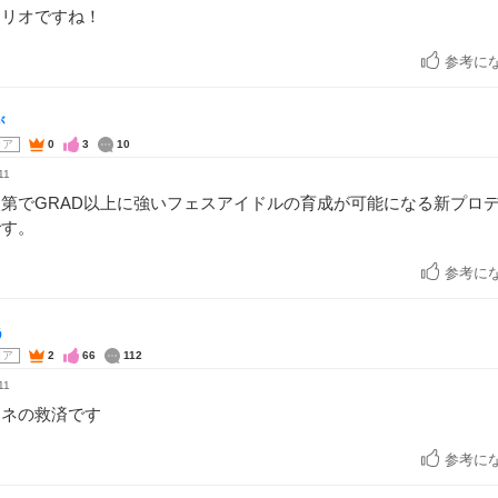
ナリオですね！
参考に
が
コア
0
3
10
11
第でGRAD以上に強いフェスアイドルの育成が可能になる新プロ
です。
参考に
う
コア
2
66
112
11
ミネの救済です
参考に