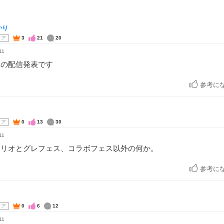
かり
コア
3
21
20
11
ーの配信発表です
参考に
コア
0
13
30
11
ナリオとグレフェス、コラボフェス以外の何か。
参考に
コア
0
6
12
11