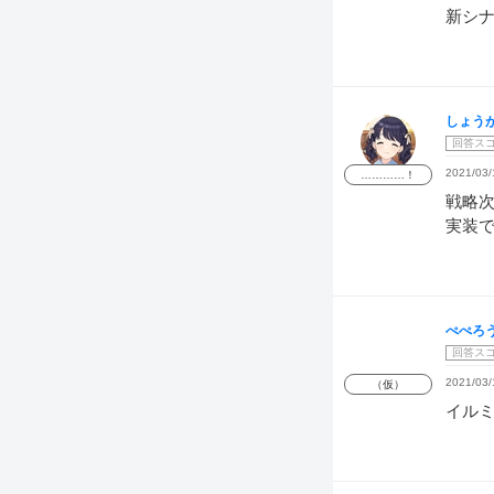
新シ
しょう
回答ス
2021/03/
…………！
戦略次
実装
ぺぺろ
回答ス
2021/03/
（仮）
イル