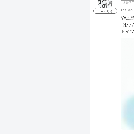
回答ス
2021/03/
こんにちは
YAに
¨はウ
ドイ