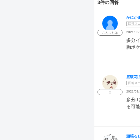
3件の回答
かにか
回答ス
2021/03/
こんにちは
多分イ
胸ポ
底破花 
回答ス
2021/03/
△
多分J
る可
頑張る