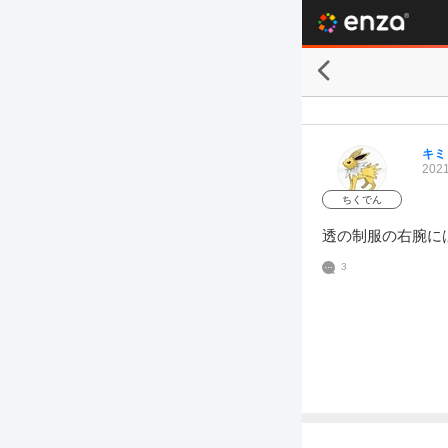
キミ
2021
ちくでん
透の制服の右腕に
3