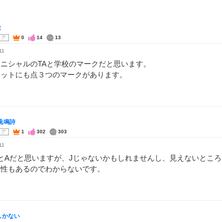
ま
コア
0
14
13
11
ニシャルのTAと学校のマークだと思います。
ケットにも点３つのマークがあります。
兎鳴詩
コア
1
302
303
11
とAだと思いますが、Jじゃないかもしれませんし、見えないところ
能性もあるのでわからないです。
しかない