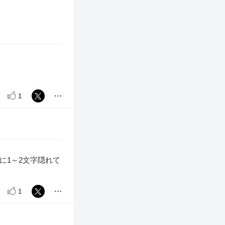
1
に1～2文字隠れて
1