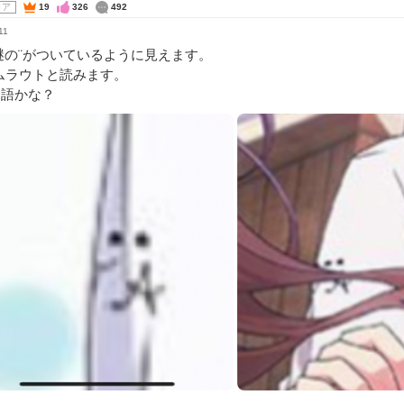
コア
19
326
492
11
謎の¨がついているように見えます。
ムラウトと読みます。
ツ語かな？