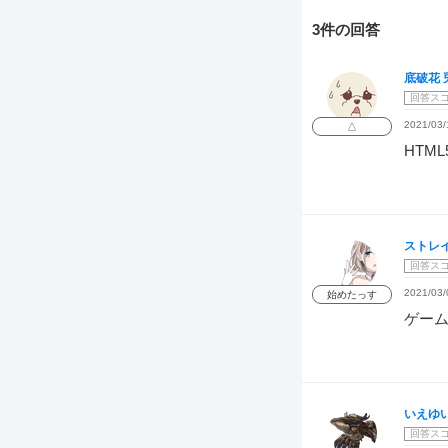
3件の回答
底破花 
回答ス
2021/03/
△
HTM
ストレ
回答ス
2021/03/
始めたっす
ゲー
いえゆ
回答ス