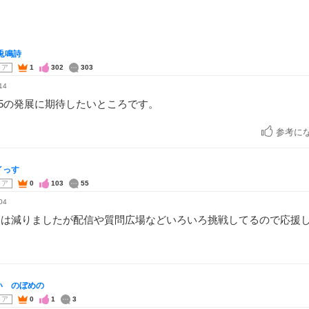
兎鳴詩
コア
1
302
303
14
L5の発展に期待したいところです。
参考に
イっす
コア
0
103
55
04
ムは減りましたが配信や質問広場などいろいろ挑戦してるので応援
い のぼめの
コア
0
1
3