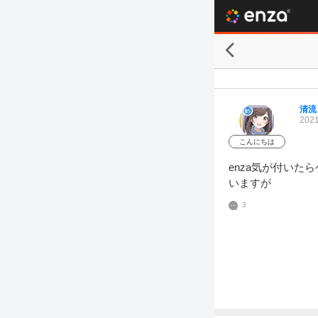
清流
2021
こんにちは
enza気が付い
いますが
3