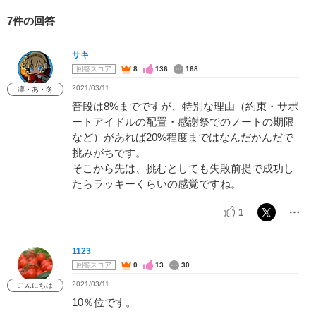
7件の回答
サキ
回答スコア
8
136
168
2021/03/11
凛・あ・冬
普段は8%までですが、特別な理由（約束・サポ
ートアイドルの配置・感謝祭でのノートの期限
など）があれば20%程度まではなんだかんだで
挑みがちです。
そこから先は、挑むとしても失敗前提で成功し
たらラッキーくらいの感覚ですね。
1
1123
回答スコア
0
13
30
2021/03/11
こんにちは
10％位です。