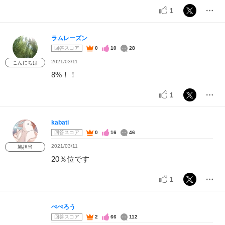
1
ラムレーズン
回答スコア
0
10
28
2021/03/11
こんにちは
8%！！
1
kabati
回答スコア
0
16
46
2021/03/11
鳩担当
20％位です
1
ぺぺろう
回答スコア
2
66
112