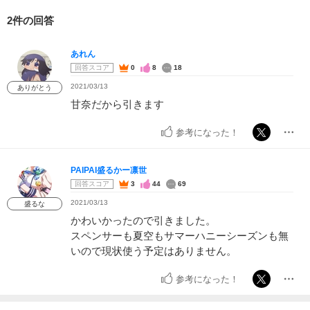
2件の回答
あれん
回答スコア
0
8
18
2021/03/13
ありがとう
甘奈だから引きます
参考になった！
PAIPAI盛るかー凛世
回答スコア
3
44
69
2021/03/13
盛るな
かわいかったので引きました。
スペンサーも夏空もサマーハニーシーズンも無
いので現状使う予定はありません。
参考になった！