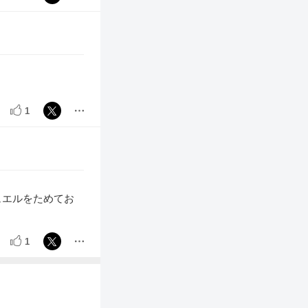
1
ュエルをためてお
1