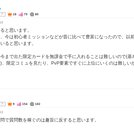
ゅ
コア
18
75
80
13
めると思います。
ろ、今は初心者ミッションなどが昔に比べて豊富になったので、以
ていると思います。
、今まで出た限定カードを無課金で手に入れることは難しいので(基
)、限定コミュを見たり、PvP要素ですぐに上位にいくのは難しい
コア
9
154
182
13
質問で質問数を稼ぐのは趣旨に反すると思います。