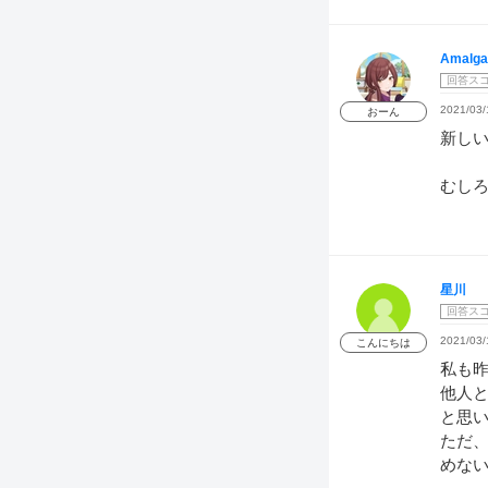
Amalga
回答ス
2021/03/
おーん
新し
むし
星川
回答ス
2021/03/
こんにちは
私も
他人
と思
ただ
めな