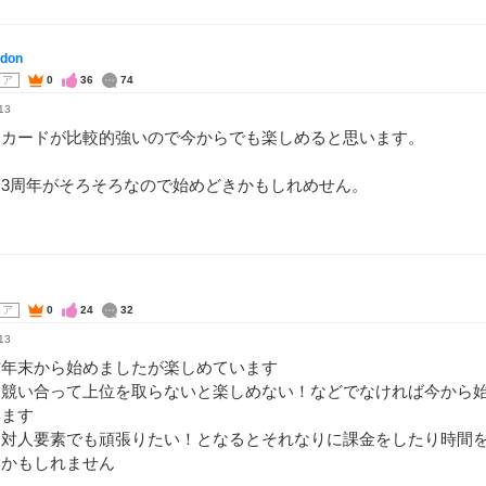
don
コア
0
36
74
13
いカードが比較的強いので今からでも楽しめると思います。
ろ3周年がそろそろなので始めどきかもしれめせん。
コア
0
24
32
13
昨年末から始めましたが楽しめています
と競い合って上位を取らないと楽しめない！などでなければ今から
います
、対人要素でも頑張りたい！となるとそれなりに課金をしたり時間
いかもしれません