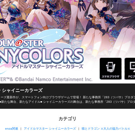
 シャイニーカラーズ
ーズ最新作が、スマートフォン向けブラウザゲームで登場！ 新たな事務所「283（ツバサ）プロダ
■新たな舞台、新たなアイドル■ シャイニーカラーズの舞台は、新たな事務所「283（ツバサ）プロ
イドルを育成し、トップアイドルに導こう！ ■本格アイドルプロデュース！■ プロデューサーとし
選択！限られた期間の中でアイドルとしての能力を磨き、ファン数を増やそう！ 担当アイドルが夢の祭典
ーの腕次第！ ■アイドルと信頼関係を深めよう！■ アイドルと信頼関係を築くのもプロデューサー
カテゴリ
ミュを通じてアイドルを支えよう！ 見事コミュニケーションに成功するとアイドルのテンションが上
きます！ ■育てたアイドルで、ライブ対戦！■ プロデュースしたアイドルでオリジナルのユニット
enza関連
アイドルマスター シャイニーカラーズ
猫とドラゴン ⚔大人の協力バトル⚔
プロデュースの手腕を競い合い、目指せ、アイドルマスター！ ■enzaだから、手軽に遊べる■ 長
！ 新時代のプロデュース体験がここに実現！ 【その他お問い合わせ】 <a target="_blank"