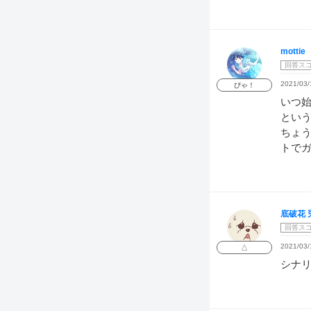
mottie
回答ス
2021/03/
ぴゃ！
いつ
とい
ちょ
トで
底破花 
回答ス
2021/03/
△
シナ