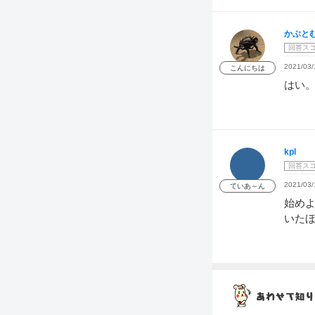
かぶと
回答ス
2021/03/
こんにちは
はい
kpl
回答ス
2021/03/
ていあ～ん
始め
いた