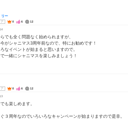
・リー
コア
0
6
12
14
からでも全く問題なく始められますが、
に今がシャニマス3周年前なので、特にお勧めです！
いろなイベントが始まると思いますので。
なで一緒にシャニマスを楽しみましょう！
コア
0
6
12
13
らでも楽しめます。
すぐ３周年なのでいろいろなキャンペーンが始まりますので是非。