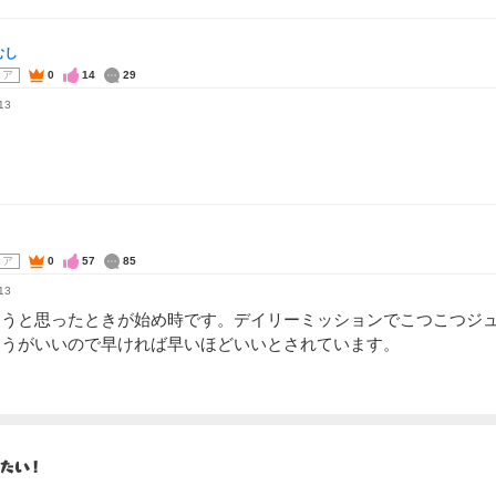
むし
コア
0
14
29
13
。
コア
0
57
85
13
ようと思ったときが始め時です。デイリーミッションでこつこつジ
ほうがいいので早ければ早いほどいいとされています。