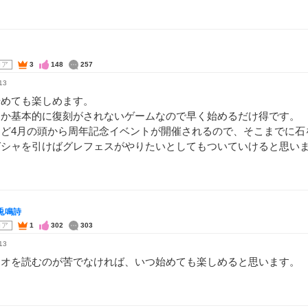
コア
3
148
257
13
始めても楽しめます。
うか基本的に復刻がされないゲームなので早く始めるだけ得です。
うど4月の頭から周年記念イベントが開催されるので、そこまでに石
ガシャを引けばグレフェスがやりたいとしてもついていけると思い
兎鳴詩
コア
1
302
303
13
リオを読むのが苦でなければ、いつ始めても楽しめると思います。