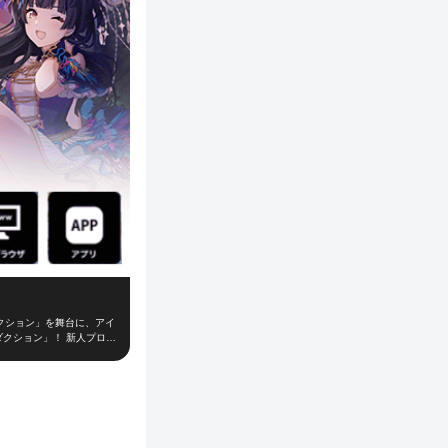
クション」を舞台に、アイ
ダクション」！ 新人プロデ
て、レッスンやお仕事、オ
「W.I.N.G.」に出場
の大切なお仕事！朝の挨拶
がり、プロデューサーとの
を組み、他のライバルプロ
時間のインストール不要で、