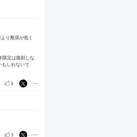
前より敷居が低く
本限定は復刻しな
かもしれないで
2
3