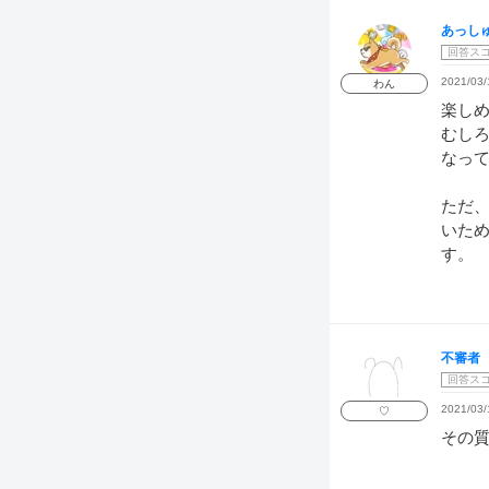
あっし
回答ス
2021/03/
わん
楽し
むし
なっ
ただ
いため
す。
不審者
回答ス
2021/03/
♡
その