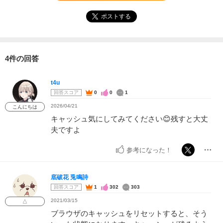
ポストする
4件の回答
t4u
回答スコア
0
0
1
2026/04/21
こんにちは
キャッシュ気にしてみてください😊残すと大丈
夫ですよ
参考になった！
底破花 兎鳴詩
回答スコア
1
302
303
2021/03/15
△
ブラウザのキャッシュをリセットすると、そう