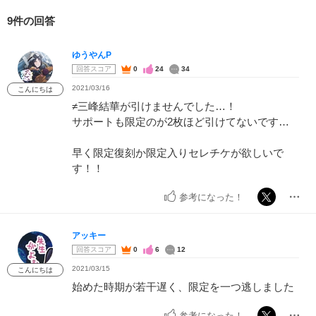
9件の回答
ゆうやんP
回答スコア
0
24
34
2021/03/16
こんにちは
≠三峰結華が引けませんでした…！
サポートも限定のが2枚ほど引けてないです…
早く限定復刻か限定入りセレチケが欲しいで
す！！
参考になった！
アッキー
回答スコア
0
6
12
2021/03/15
こんにちは
始めた時期が若干遅く、限定を一つ逃しました
参考になった！