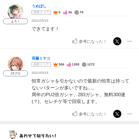
うめぼし
回答スコア
0
36
75
2021/03/15
よろ！
できてます！
参考になった！
斉藤ミヤコ
回答スコア
506
1395
1272
2021/03/15
15プロ
恒常ガシャを引かないので最新の恒常は持って
ないパターンが多いですね…。
周年のPU2倍ガシャ、283ガシャ、無料300連
(？)、セレチケ等で回収します。
参考になった！