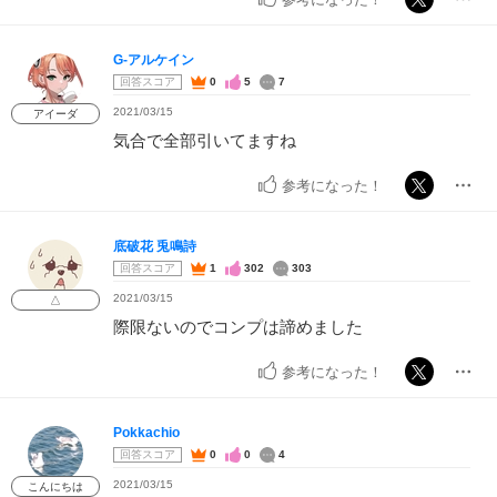
G-アルケイン
回答スコア
0
5
7
2021/03/15
アイーダ
気合で全部引いてますね
参考になった！
底破花 兎鳴詩
回答スコア
1
302
303
2021/03/15
△
際限ないのでコンプは諦めました
参考になった！
Pokkachio
回答スコア
0
0
4
2021/03/15
こんにちは