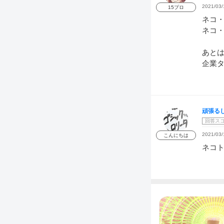
2021/03/
15プロ
ネコ
ネコ
あと
企業タ
頑張る
回答ス
2021/03/
こんにちは
ネコ