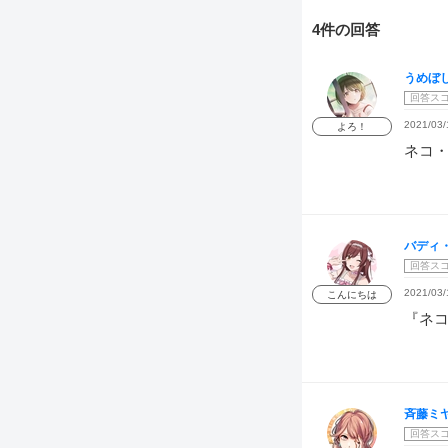
4件の回答
うめぼ
回答ス
2021/03/
よろ！
ネコ
バディ
回答ス
2021/03/
こんにちは
『ネ
斉藤ミ
回答ス