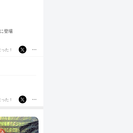
に登場
なった！
なった！