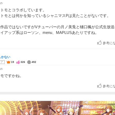
15
・トモとコラボしています。
・トモとは何かを知っているシャニマスPは見たことがないです。
は作品ではないですがVチューバーの月ノ美兎と樋口楓が公式生放送
イアップ系はローソン、menu、MAPLUSあたりですね。
参考に
しかない
コア
19
326
492
15
トモですかね。
参考に