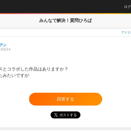
ログ
みんなで解決！
質問ひろば
アイド
アン
/03/14
スとコラボした作品はありますか？

たみたいですが
回答する
ポストする