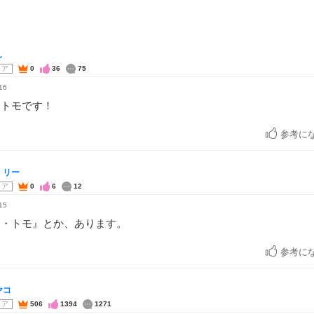
し
コア
0
36
75
16
・トモです！
参考に
・リー
コア
0
6
12
15
コ・トモ』とか、あります。
参考に
ヤコ
コア
506
1394
1271