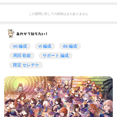
この質問に対しての回答はまだありません
vo 編成
vi 編成
da 編成
周回 歌姫
サポート 編成
限定 セレチケ