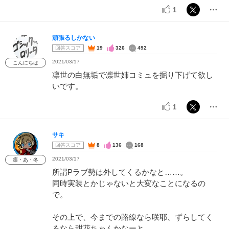
1
頑張るしかない
回答スコア
19
326
492
2021/03/17
こんにちは
凛世の白無垢で凛世姉コミュを掘り下げて欲し
いです。
1
サキ
回答スコア
8
136
168
2021/03/17
凛・あ・冬
所謂Pラブ勢は外してくるかなと……。
同時実装とかじゃないと大変なことになるの
で。
その上で、今までの路線なら咲耶、ずらしてく
るなら甜花ちゃんかなーと。