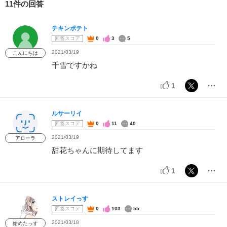
11件の回答
チキンポテト
回答スコア
0
3
5
2021/03/19
こんにちは
千雪ですかね
1
ルサーリイ
回答スコア
0
11
40
2021/03/19
アローラ
甜花ちゃんに期待してます
1
ストレイっす
回答スコア
0
103
55
2021/03/18
始めたっす