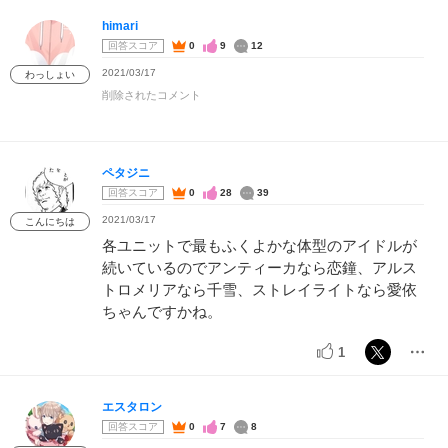
himari
回答スコア
0
9
12
2021/03/17
わっしょい
削除されたコメント
ペタジニ
回答スコア
0
28
39
2021/03/17
こんにちは
各ユニットで最もふくよかな体型のアイドルが
続いているのでアンティーカなら恋鐘、アルス
トロメリアなら千雪、ストレイライトなら愛依
ちゃんですかね。
1
エスタロン
回答スコア
0
7
8