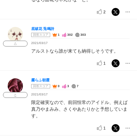
2
底破花 兎鳴詩
回答スコア
1
302
303
2021/03/17
△
アルストなら誰が来ても納得しそうです。
1
霧らふ朝霞
回答スコア
0
3
7
2021/03/17
こ
限定確実なので、前回恒常のアイドル、例えば
真乃やまみみ、さくやあたりかと予想していま
す。
1