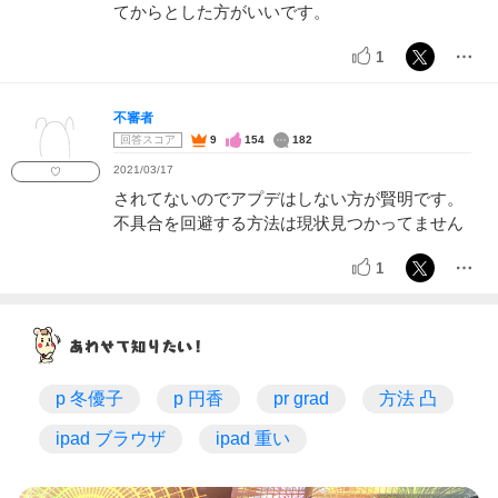
てからとした方がいいです。
1
不審者
回答スコア
9
154
182
2021/03/17
♡
されてないのでアプデはしない方が賢明です。
不具合を回避する方法は現状見つかってません
1
p 冬優子
p 円香
pr grad
方法 凸
ipad ブラウザ
ipad 重い