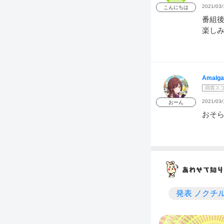
2021/03/
こんにちは
番組
楽し
Amalga
回答ス
2021/03/
おーん
おそ
発表 ノクチ