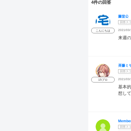
4件の回答
藤堂公
回答ス
2021/03/
こんにちは
来週の
斉藤ミ
回答ス
2021/03/
15プロ
基本的
想して
Member
回答ス