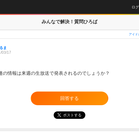
ログ
みんなで解決！
質問ひろば
アイド
るま
/03/17
連の情報は来週の生放送で発表されるのでしょうか？
回答する
ポストする