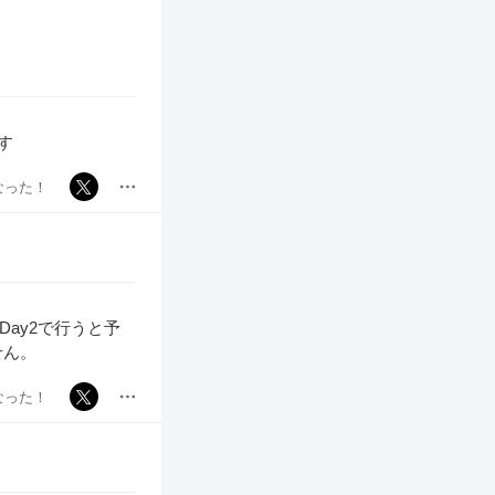
す
なった！
Day2で行うと予
せん。
なった！