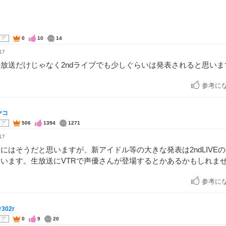
コア
0
10
14
17
放送だけじゃなく2ndライブでも少しぐらいは発表されると思いま
参考に
ヤコ
コア
506
1394
1271
17
にはそうだと思いますが、新アイドル等の大きな発表は2ndLIVEの
います。生放送にVTRで声優さんが登場するとかあるかもしれま
参考に
302r
コア
0
9
20