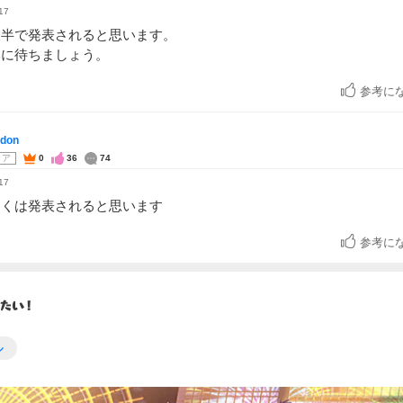
17
後半で発表されると思います。
みに待ちましょう。
参考に
don
コア
0
36
74
17
らくは発表されると思います
参考に
ル