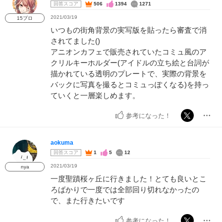
回答スコア
506
1394
1271
2021/03/19
15プロ
いつもの街角背景の実写版を貼ったら審査で消
されてました()
アニオンカフェで販売されていたコミュ風のア
クリルキーホルダー(アイドルの立ち絵と台詞が
描かれている透明のプレートで、実際の背景を
バックに写真を撮るとコミュっぽくなる)を持っ
ていくと一層楽しめます。
参考になった！
aokuma
回答スコア
1
5
12
2021/03/19
nya
一度聖蹟桜ヶ丘に行きました！とても良いとこ
ろばかりで一度では全部回り切れなかったの
で、また行きたいです
参考になった！