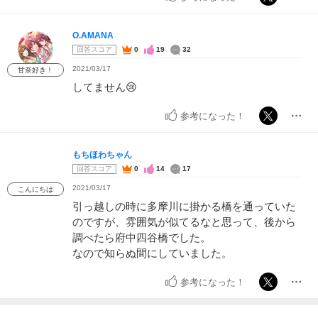
O.AMANA
回答スコア
0
19
32
2021/03/17
甘奈好き！
してません😢
参考になった！
もちほわちゃん
回答スコア
0
14
17
2021/03/17
こんにちは
引っ越しの時に多摩川に掛かる橋を通っていた
のですが、雰囲気が似てるなと思って、後から
調べたら府中四谷橋でした。
なので知らぬ間にしていました。
参考になった！