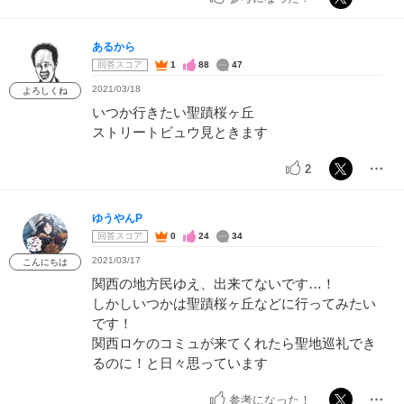
あるから
回答スコア
1
88
47
2021/03/18
よろしくね
いつか行きたい聖蹟桜ヶ丘
ストリートビュウ見ときます
2
ゆうやんP
回答スコア
0
24
34
2021/03/17
こんにちは
関西の地方民ゆえ、出来てないです…！
しかしいつかは聖蹟桜ヶ丘などに行ってみたい
です！
関西ロケのコミュが来てくれたら聖地巡礼でき
るのに！と日々思っています
参考になった！