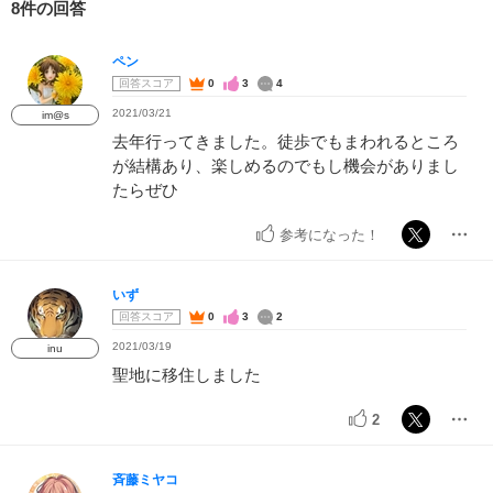
8件の回答
ペン
回答スコア
0
3
4
2021/03/21
im@s
去年行ってきました。徒歩でもまわれるところ
が結構あり、楽しめるのでもし機会がありまし
たらぜひ
参考になった！
いず
回答スコア
0
3
2
2021/03/19
inu
聖地に移住しました
2
斉藤ミヤコ