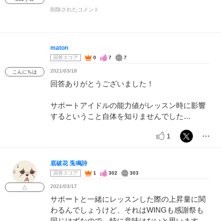
削除されたコメント
maton
回答スコア
0
7
7
2021/03/18
こんにちは
回答ありがとうございました！
サポートアイドルの能力値がレッスン時に影響
するということ自体を知りませんでした…
1
底破花 兎鳴詩
回答スコア
1
302
303
2021/03/17
△
サポートと一緒にレッスンした際の上昇量に関
わるんでしょうけど、それはWINGも感謝祭も
同じはずなので、特に意味はないと思います。