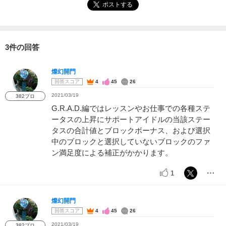
ポストする
3件の回答
燦幻開門
回答スコア
4
45
26
2021/03/19
382プロ
G.R.A.D.編ではレッスンやお仕事での各種ステ
ータスの上昇にサポートアイドルの当該ステー
タスの合計値とブロックボーナス、および選択
中のブロックと選択していないブロックのファ
ン満足度による補正がかかります。
1
燦幻開門
回答スコア
4
45
26
2021/03/19
382プロ