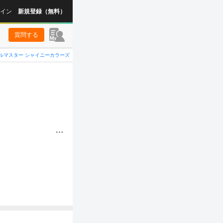
イン
新規登録（無料）
質問する
ルマスター シャイニーカラーズ