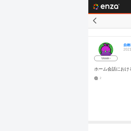
自称
2021
YAHA~
ホーム会話におけ
2