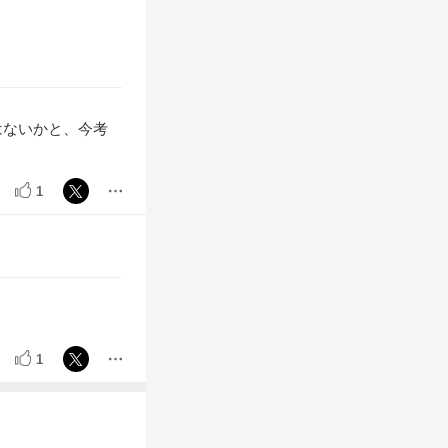
はないかと、今考
1
1