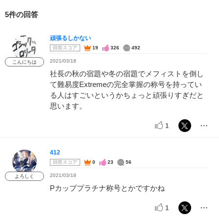
5件の回答
頑張るしかない
回答スコア
19
326
492
2021/03/18
こんにちは
社長の秋の宿題や冬の宿題でメフィストを倒し
て難易度Extremeの完全掌握の称号を持ってい
る人はすごいというかちょっと頑張りすぎだと
思います。
1
412
回答スコア
0
23
56
2021/03/18
よろしく
Pカッププラチナ称号とかですかね
1