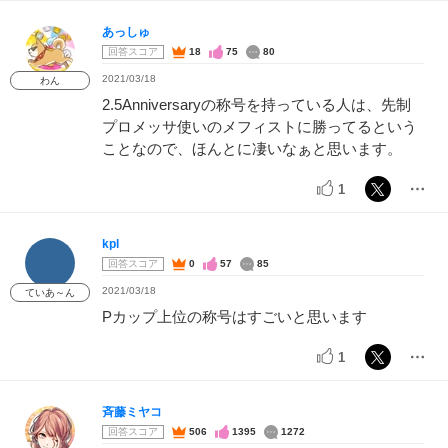
あっしゅ
回答スコア
18
75
80
2021/03/18
わん
2.5Anniversaryの称号を持っている人は、先制
プロメッサ使いのメフィストに勝ってるという
ことなので、ほんとに凄いなぁと思います。
1
kpl
回答スコア
0
57
85
2021/03/18
ていあ～ん
Pカップ上位の称号はすごいと思います
1
斉藤ミヤコ
回答スコア
506
1395
1272