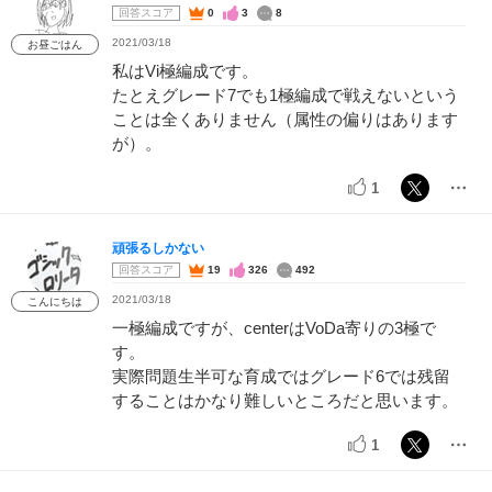
回答スコア
0
3
8
2021/03/18
お昼ごはん
私はVi極編成です。
たとえグレード7でも1極編成で戦えないという
ことは全くありません（属性の偏りはあります
が）。
1
頑張るしかない
回答スコア
19
326
492
2021/03/18
こんにちは
一極編成ですが、centerはVoDa寄りの3極で
す。
実際問題生半可な育成ではグレード6では残留
することはかなり難しいところだと思います。
1