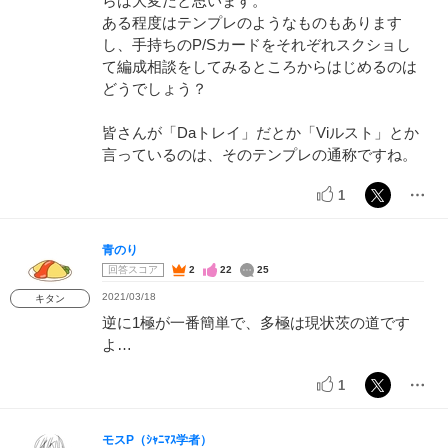
らは大変だと思います。
ある程度はテンプレのようなものもあります
し、手持ちのP/Sカードをそれぞれスクショし
て編成相談をしてみるところからはじめるのは
どうでしょう？
皆さんが「Daトレイ」だとか「Viルスト」とか
言っているのは、そのテンプレの通称ですね。
1
青のり
回答スコア
2
22
25
2021/03/18
キタン
逆に1極が一番簡単で、多極は現状茨の道です
よ…
1
モスP（ｼｬﾆﾏｽ学者）