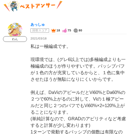
あっしゅ
回答スコア
18
75
80
2021/03/18
わん
私は一極編成です。
現環境では、(グレ6以上では)多極編成よりも一
極編成のほうが作りやすいです。パッシブバフ
が１色の方が充実しているからと、１色に集中
させたほうが無駄になりにくいからです。
例えば、DaViのアピールだとVi60%とDa60%の
２つで60%上がるのに対して、Viの１極アピー
ルだと同じ２つのバフでもVi60%×2=120%上が
ることになります。
(単純計算なので、GRADのアビリティなど考慮
すると計算が少し変わります)
1ターンで発動するパッシブの個数は有限なの