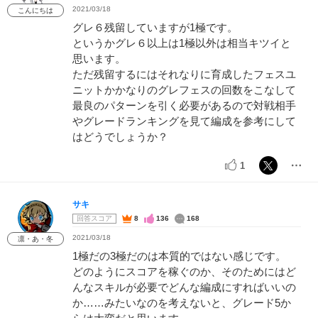
2021/03/18
こんにちは
グレ６残留していますが1極です。
というかグレ６以上は1極以外は相当キツイと
思います。
ただ残留するにはそれなりに育成したフェスユ
ニットかかなりのグレフェスの回数をこなして
最良のパターンを引く必要があるので対戦相手
やグレードランキングを見て編成を参考にして
はどうでしょうか？
1
サキ
回答スコア
8
136
168
2021/03/18
凛・あ・冬
1極だの3極だのは本質的ではない感じです。
どのようにスコアを稼ぐのか、そのためにはど
んなスキルが必要でどんな編成にすればいいの
か……みたいなのを考えないと、グレード5か