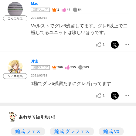
Mao
回答スコア
1
44
64
2021/03/18
こんにちは
Voルストでグレ6残留してます。グレ6以上で二
極してるユニットは珍しいほうです。
1
片山
回答スコア
200
555
503
2021/03/18
㍉アニ最高
1極でグレ6残留たまにグレ7行ってます
1
編成 フェス
編成 グレフェス
編成 vo