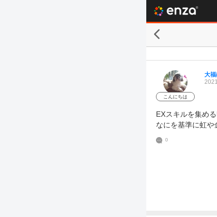
大福
2021
こんにちは
EXスキルを集め
なにを基準に虹や
0