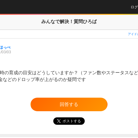
ログ
みんなで解決！
質問ひろば
アイド
ほっぺ
/03/03
る時の育成の目安はどうしていますか？（ファン数やステータスなど
金などのドロップ率が上がるのか疑問です
回答する
ポストする