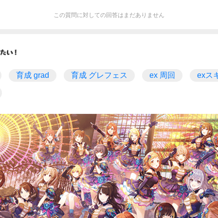
この質問に対しての回答はまだありません
育成 grad
育成 グレフェス
ex 周回
exス