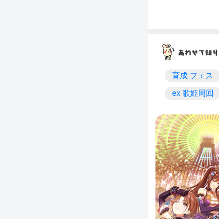
育成 フェス
ex 歌姫周回