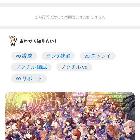
この質問に対しての回答はまだありません
vo 編成
グレ6 残留
vo ストレイ
ノクチル 編成
ノクチル vo
vo サポート