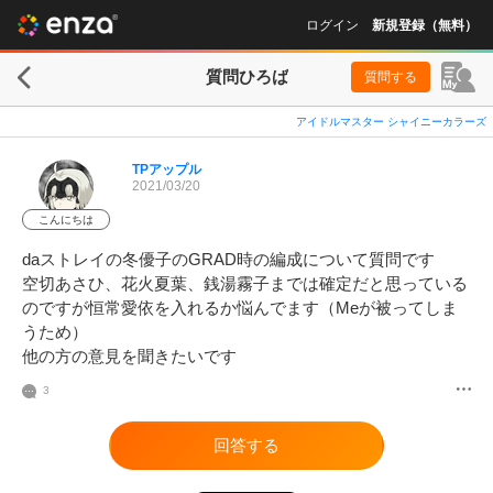
ログイン
新規登録（無料）
質問ひろば
質問する
アイドルマスター シャイニーカラーズ
TPアップル
2021/03/20
こんにちは
daストレイの冬優子のGRAD時の編成について質問です

空切あさひ、花火夏葉、銭湯霧子までは確定だと思っている
のですが恒常愛依を入れるか悩んでます（Meが被ってしま
うため）

他の方の意見を聞きたいです
3
回答する