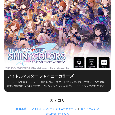
アイドルマスター シャイニーカラーズ
「アイドルマスター」シリーズ最新作が、スマートフォン向けブラウザゲームで登場！
新たな事務所「283（ツバサ）プロダクション」を舞台に、アイドルを羽ばたかせよ
う！ ■新たな舞台、新たなアイドル■ シャイニーカラーズの舞台は、新たな事務所
「283（ツバサ）プロダクション」！ 新人プロデューサーとなって新世代アイドルを育
成し、トップアイドルに導こう！ ■本格アイドルプロデュース！■ プロデューサーとし
カテゴリ
て、レッスンやお仕事、オーディションなどの行動を選択！限られた期間の中でアイド
ルとしての能力を磨き、ファン数を増やそう！ 担当アイドルが夢の祭典「W.I.N.G.」に
enza関連
アイドルマスター シャイニーカラーズ
猫とドラゴン ⚔
出場できるかは、プロデューサーの腕次第！ ■アイドルと信頼関係を深めよう！■ アイ
ドルと信頼関係を築くのもプロデューサーの大切なお仕事！朝の挨拶からライブ直前ま
大人の協力バトル⚔