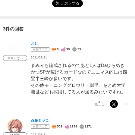
ポストする
3件の回答
とし
回答スコア
9
39
53
2021/03/21
頑張るぞい
まみみも編成されるのであと1人はDaひらめき
かつSPが稼げるカードなのでユニマス的には四
畳半三峰が多いです。
その他モーニンググロウリー樹里、をとめ大学
凛世なども採用してる人が居るみたいですね。
1
斉藤ミヤコ
回答スコア
506
1394
1271
2021/03/21