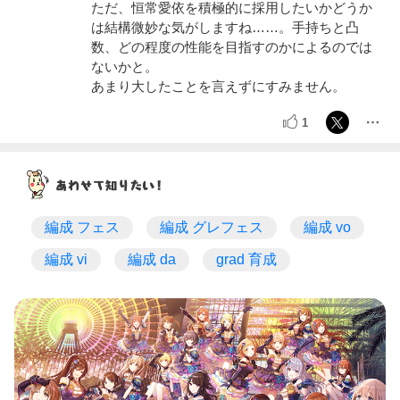
ただ、恒常愛依を積極的に採用したいかどうか
は結構微妙な気がしますね……。手持ちと凸
数、どの程度の性能を目指すのかによるのでは
ないかと。
あまり大したことを言えずにすみません。
1
編成 フェス
編成 グレフェス
編成 vo
編成 vi
編成 da
grad 育成