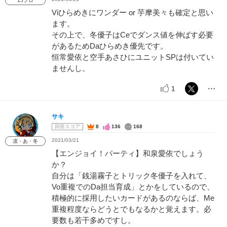
15プロ
Viひらめきにワンダー or 芋摩美々も確定と思い
ます。
その上で、冬優子はCeでダンス値を伸ばす必要
があるためDaひらめき優先です。
恒常愛依と空手あさひにユニットSPは付いてい
ませんし。
1
サキ
回答スコア
8
136
168
2021/03/21
凛・あ・冬
【エンジョイ！パーティ】和泉愛依でしょう
か？
自分は「銭湯霧子とトリック冬優子を入れて、
Vo重複でのDa担当育成」とかをしているので、
積極的に採用したいカードがあるのならば、Me
重複程度ならどうとでもなるかと覚えます。必
要数も若干多めですし。