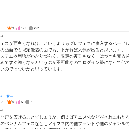
コア
3
148
257
03
フェスが面白くなれば、というよりもグレフェスに参入するハード
ドの凸面でも限定優遇の面でも、下がれば人気が出ると思います。
システムや用語がわかりづらく、限定の復刻もなく、はづきも売る
始めてすぐ強くなるというのが不可能なのでログイン勢になって他
多いのではないかと思っています。
々一サ---
コア
0
6
7
03
は門戸を広げることでしょうか。例えばアニメ化などがそれにあた
年のバンナムフェスなどもアイマス内の他ブランドや他のジャンル