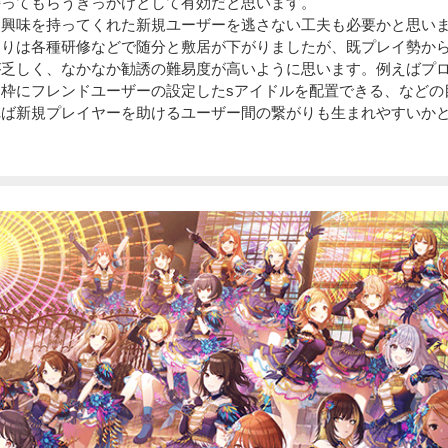
持ってもらうきっかけとして有効だと思います。
、興味を持ってくれた新規ユーザーを逃さない工夫も必要かと思い
よりは各種研修などで随分と敷居が下がりましたが、既プレイ勢か
が乏しく、なかなか勧誘の難易度が高いように思います。例えばプ
ト枠にフレンドユーザーの設定したsアイドルを配置できる、などの
れば新規プレイヤーを助けるユーザー間の繋がりも生まれやすいか