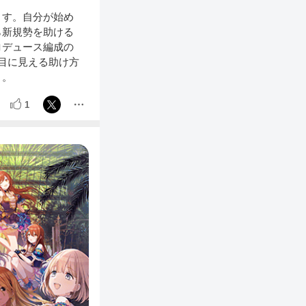
ます。自分が始め
ら新規勢を助ける
ロデュース編成の
目に見える助け方
と。
1