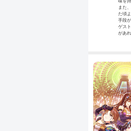
味を
また
た頃
手段
ゲス
があ