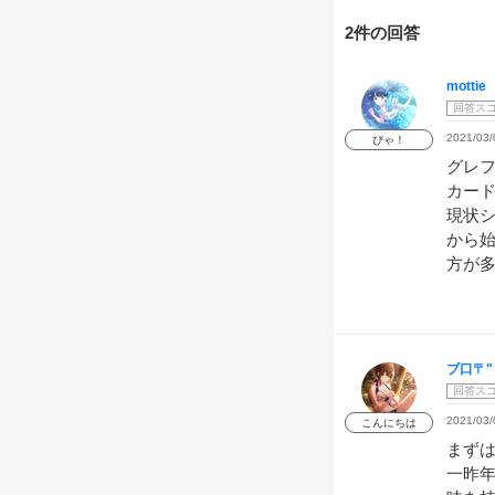
2件の回答
mottie
回答ス
2021/03/
ぴゃ！
グレ
カー
現状
から
方が
ブ口〒"
回答ス
2021/03/
こんにちは
まず
一昨