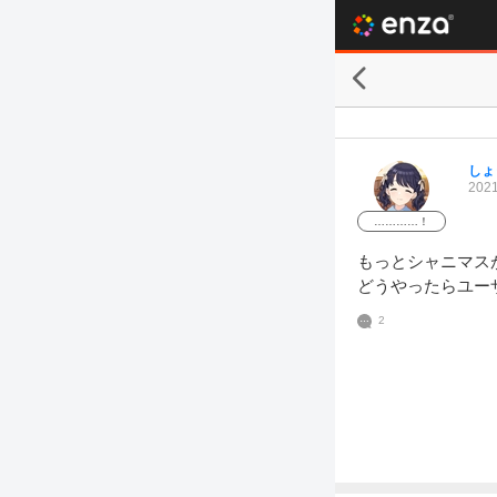
しょ
2021
…………！
もっとシャニマス
どうやったらユー
2