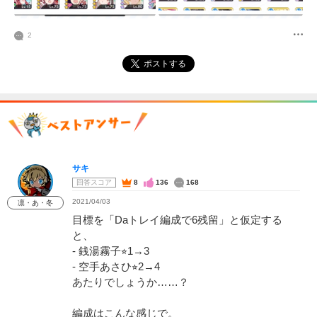
2
ポストする
サキ
回答スコア
8
136
168
2021/04/03
凛・あ・冬
目標を「Daトレイ編成で6残留」と仮定する
と、
- 銭湯霧子⭐︎1→3
- 空手あさひ⭐︎2→4
あたりでしょうか……？
編成はこんな感じで。