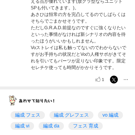
える点が優れています(放クラ型ならユニット
SPも付いてきます。)。
あさひは恒常の方を完凸してるのでしばらくは
そちらでごまかせそうです。
ただしG.R.A.D.前提なのですぐに強くなりたい
といった事情がなければ新シナリオの内容を待
ったほうがいいかもしれません。
Voストレイは私も触ってないのでわからないで
すがお手持ちの状況だとVoの人権サポがきてそ
れを引いてもパーツが足りない印象です。限定
セレチケ使っても時間がかかりそうです。
1
編成 フェス
編成 グレフェス
vo 編成
編成 vi
編成 da
フェス 育成