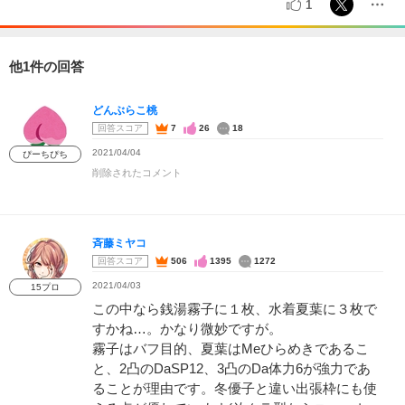
1
他1件の回答
どんぶらこ桃
回答スコア
7
26
18
2021/04/04
ぴーちぴち
削除されたコメント
斉藤ミヤコ
回答スコア
506
1395
1272
2021/04/03
15プロ
この中なら銭湯霧子に１枚、水着夏葉に３枚で
すかね…。かなり微妙ですが。
霧子はバフ目的、夏葉はMeひらめきであるこ
と、2凸のDaSP12、3凸のDa体力6が強力であ
ることが理由です。冬優子と違い出張枠にも使