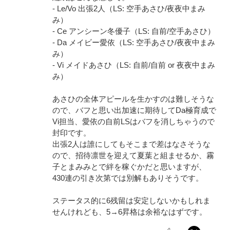
- Le/Vo 出張2人（LS: 空手あさひ/夜夜中まみ
み）
- Ce アンシーン冬優子（LS: 自前/空手あさひ）
- Da メイビー愛依（LS: 空手あさひ/夜夜中まみ
み）
- Vi メイドあさひ（LS: 自前/自前 or 夜夜中まみ
み）
あさひの全体アピールを生かすのは難しそうな
ので、バフと思い出加速に期待してDa極育成で
Vi担当、愛依の自前LSはバフを消しちゃうので
封印です。
出張2人は誰にしてもそこまで差はなさそうな
ので、招待凛世を迎えて夏葉と組ませるか、霧
子とまみみとで絆を稼ぐかだと思いますが、
430連の引き次第では別解もありそうです。
ステータス的に6残留は安定しないかもしれま
せんけれども、5→6昇格は余裕なはずです。