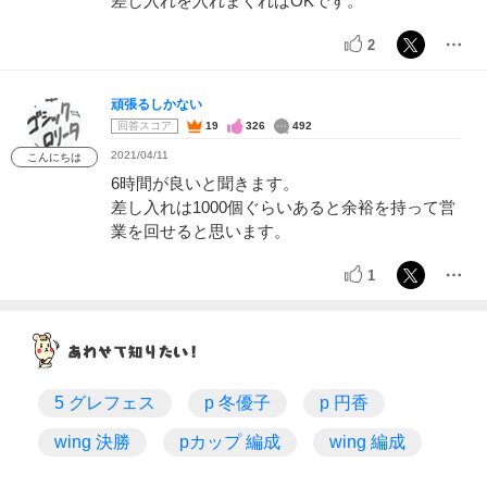
差し入れを入れまくればOKです。
2
頑張るしかない
回答スコア
19
326
492
2021/04/11
こんにちは
6時間が良いと聞きます。
差し入れは1000個ぐらいあると余裕を持って営
業を回せると思います。
1
5 グレフェス
p 冬優子
p 円香
wing 決勝
pカップ 編成
wing 編成