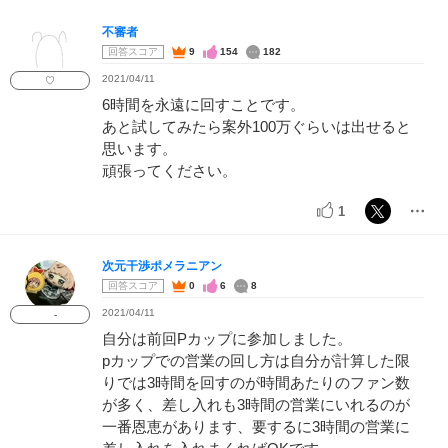
不審者
回答スコア
9
154
182
2021/04/11
♡
6時間を永遠に回すことです。
あと試してみたら案外100万ぐらいは出せると
思います。
頑張ってください。
1
次元干渉ポメラニアン
回答スコア
0
6
8
2021/04/11
-
自分は前回Pカップに参加しました。
pカップでの営業の回し方は自分が計算した限
りでは3時間を回すのが時間あたりのファン数
が多く、差し入れも3時間の営業にいれるのが
一番恩恵があります、要するに3時間の営業に