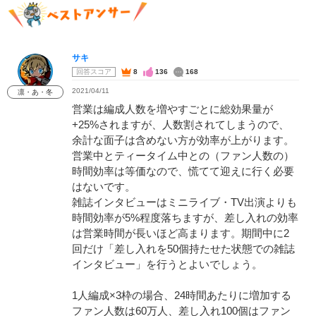
サキ
回答スコア
8
136
168
2021/04/11
凛・あ・冬
営業は編成人数を増やすごとに総効果量が
+25%されますが、人数割されてしまうので、
余計な面子は含めない方が効率が上がります。
営業中とティータイム中との（ファン人数の）
時間効率は等価なので、慌てて迎えに行く必要
はないです。
雑誌インタビューはミニライブ・TV出演よりも
時間効率が5%程度落ちますが、差し入れの効率
は営業時間が長いほど高まります。期間中に2
回だけ「差し入れを50個持たせた状態での雑誌
インタビュー」を行うとよいでしょう。
1人編成×3枠の場合、24時間あたりに増加する
ファン人数は60万人、差し入れ100個はファン