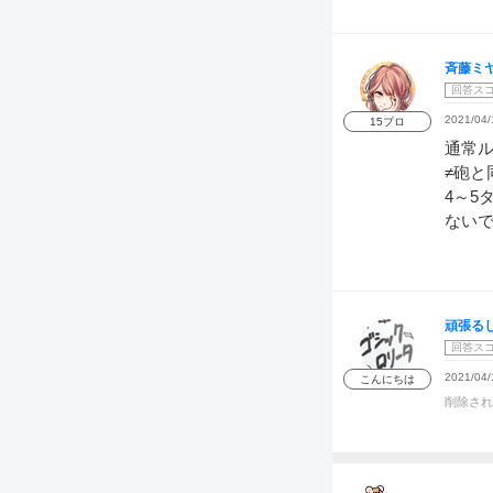
斉藤ミ
回答ス
2021/04/
15プロ
通常ル
≠砲と
4～5
ないで
頑張る
回答ス
2021/04/
こんにちは
削除され