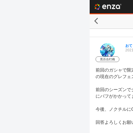
おて
2021
黒百合灯織
前回のガシャで限
の現在のグレフェ
前回のシーズンで
にバフがかかって
今後、ノクチルに
回答よろしくお願い