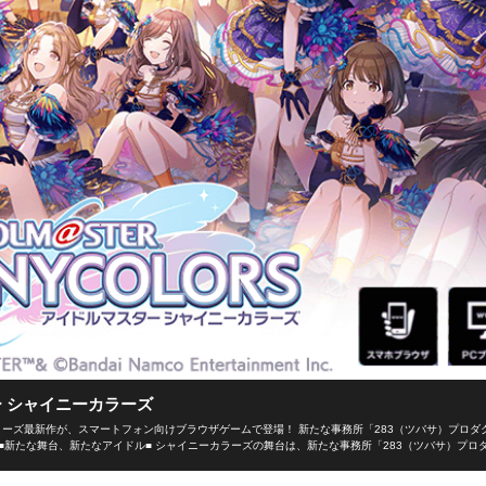
 シャイニーカラーズ
ーズ最新作が、スマートフォン向けブラウザゲームで登場！ 新たな事務所「283（ツバサ）プロダ
■新たな舞台、新たなアイドル■ シャイニーカラーズの舞台は、新たな事務所「283（ツバサ）プロ
イドルを育成し、トップアイドルに導こう！ ■本格アイドルプロデュース！■ プロデューサーとし
選択！限られた期間の中でアイドルとしての能力を磨き、ファン数を増やそう！ 担当アイドルが夢の祭典