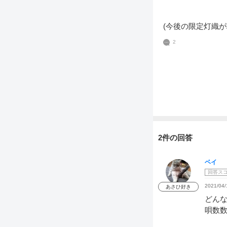
(今後の限定灯織が
2
2件の回答
ベイ
回答ス
2021/04/
あさひ好き
どんな
唄数