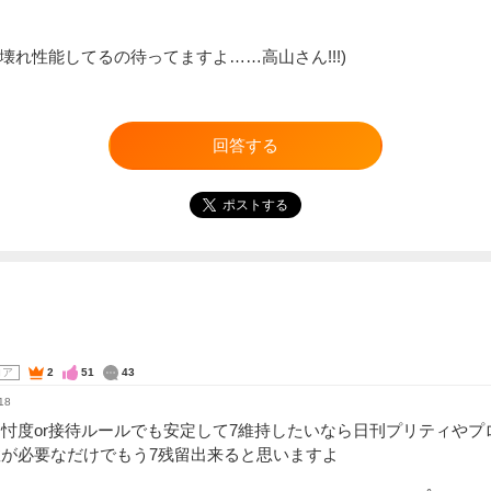
壊れ性能してるの待ってますよ……高山さん!!!)
回答する
ポストする
コア
2
51
43
18
忖度or接待ルールでも安定して7維持したいなら日刊プリティやプ
数が必要なだけでもう7残留出来ると思いますよ