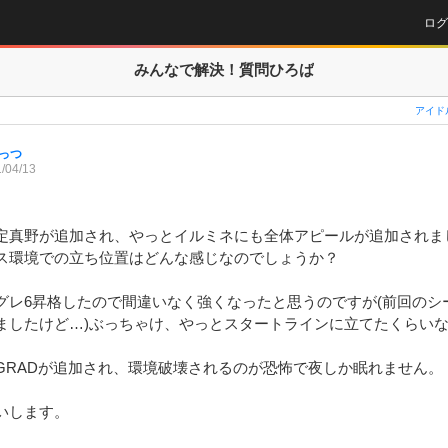
ログ
みんなで解決！
質問ひろば
アイド
っつ
/04/13
定真野が追加され、やっとイルミネにも全体アピールが追加されま
ス環境での立ち位置はどんな感じなのでしょうか？

グレ6昇格したので間違いなく強くなったと思うのですが(前回のシ
ましたけど…)ぶっちゃけ、やっとスタートラインに立てたくらいな
GRADが追加され、環境破壊されるのが恐怖で夜しか眠れません。

します。
