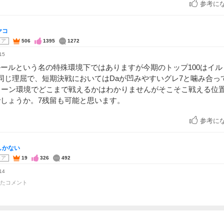
参考に
ヤコ
コア
506
1395
1272
15
ールという名の特殊環境下ではありますが今期のトップ100はイ
同じ理屈で、短期決戦においてはDaが凹みやすいグレ7と噛み合っ
ターン環境でどこまで戦えるかはわかりませんがそこそこ戦える位
しょうか。7残留も可能と思います。
参考に
しかない
コア
19
326
492
14
たコメント