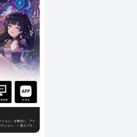
クション」を舞台に、アイ
ダクション」！ 新人プロデ
て、レッスンやお仕事、オ
「W.I.N.G.」に出場