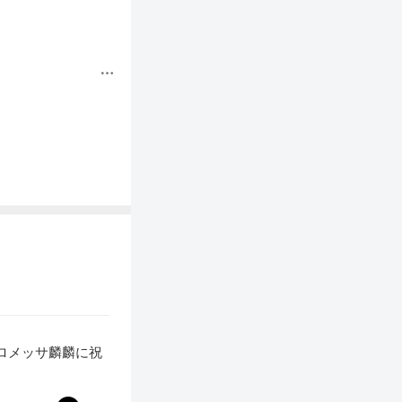
ロメッサ麟麟に祝