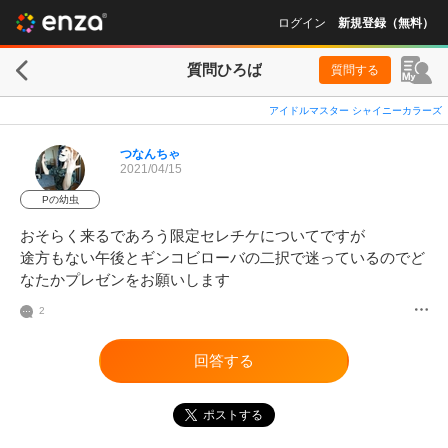
ログイン
新規登録（無料）
質問ひろば
質問する
アイドルマスター シャイニーカラーズ
つなんちゃ
2021/04/15
Pの幼虫
おそらく来るであろう限定セレチケについてですが

途方もない午後とギンコビローバの二択で迷っているのでど
なたかプレゼンをお願いします
2
回答する
ポストする