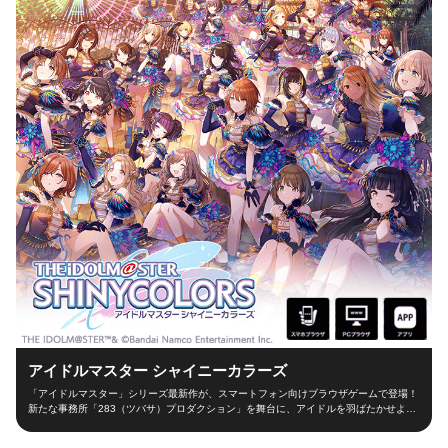
アイドルマスター シャイニーカラーズ
「アイドルマスター」シリーズ最新作が、スマートフォン向けブラウザゲームで登場！
新たな事務所「283（ツバサ）プロダクション」を舞台に、アイドルを羽ばたかせよ
う！ ■新たな舞台、新たなアイドル■ シャイニーカラーズの舞台は、新たな事務所
「283（ツバサ）プロダクション」！ 新人プロデューサーとなって新世代アイドルを育