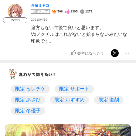
斉藤ミヤコ
回答スコア
506
1395
1272
2021/04/16
15プロ
途方もない午後で良いと思います。
Voノクチルはこれがないと始まらないみたいな
印象です。
参考になった！
限定 セレチケ
限定 サポート
限定 あさひ
限定 おすすめ
限定 復刻
限定 冬優子