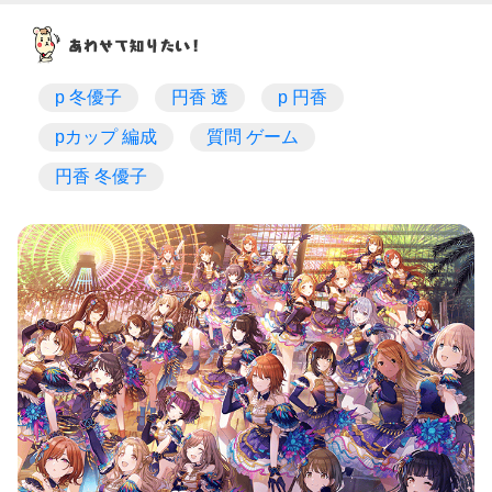
p 冬優子
円香 透
p 円香
pカップ 編成
質問 ゲーム
円香 冬優子