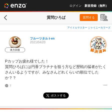
ログイン
新規登録（無料）
質問ひろば
質問する
アイドルマスター シャイニーカラーズ
フルーツタルトen
2021/04/20
体力回復
Pカップお疲れ様でした！

質問ひろばには円香プラチナを狙う方など歴戦の猛者がたく
さんいるようですが、みなさんどれくらいの順位でした
か？？
2
ポストする