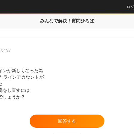
ログ
みんなで解決！
質問ひろば
/04/27
インが新しくなった為

いたラインアカウントが



携をし直すには

でしょうか？
回答する