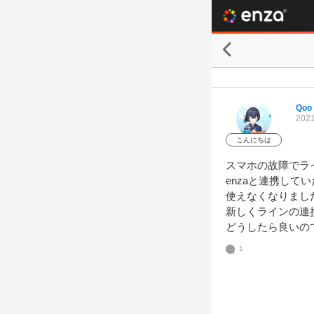
Qoo
2021
こんにちは
スマホの故障でラ
enzaと連携して
使えなくなりました
新しくラインの連
どうしたら良いの
1