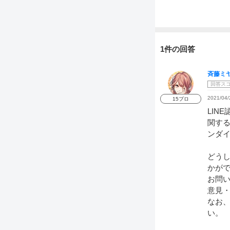
1件の回答
斉藤ミ
回答ス
2021/04/
15プロ
LIN
関する
ンダイ
どうし
かが
お問い
意見
なお、
い。