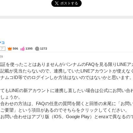
ポストする
ヤコ
コア
506
1395
1272
29
E認証を使ったことはありませんがバンナムのFAQを見る限りLINE
記載が見当たらないので、連携していたLINEアカウントが使えな
ナムコID等でのログインしか方法はないのではないかと思います
てもLINEの新アカウントに連携し直したい場合は公式にお問い合
でしょうか。
合わせの方法は、FAQの任意の質問を開くと回答の末尾に「お問
・ご要望」という項目があるのでそちらをクリックしてください。
お問い合わせはアプリ版（IOS、Google Play）とenzaで異なる