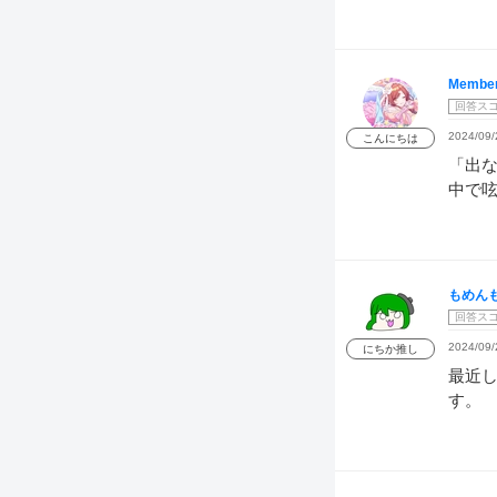
Membe
回答ス
2024/09/
こんにちは
「出な
中で
もめん
回答ス
2024/09/
にちか推し
最近
す。