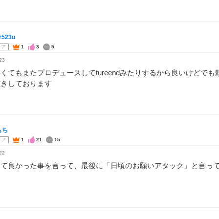
r523u
コア
1
3
5
23
くてもまたプロデュースしてtureendみたりするから良いけどで
呟きしております
もち
コア
1
21
15
22
して良かった事を言って、最後に「日頃のお願いアタック」と言っ