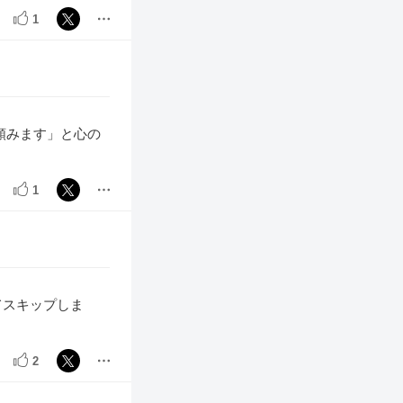
1
も頼みます」と心の
1
てスキップしま
2