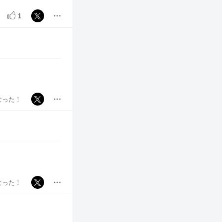
1
なった！
なった！