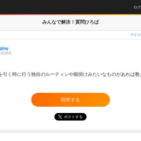
ログ
みんなで解決！
質問ひろば
アイド
gling
/03/03
を引く時に行う独自のルーティンや願掛けみたいなものがあれば教
回答する
ポストする