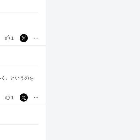
1
いく、というのを
1