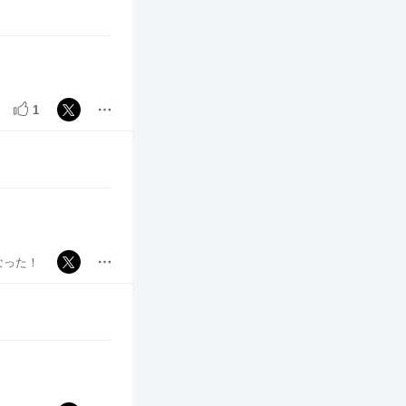
1
なった！