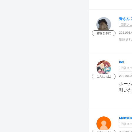
晋さん 
回答ス
2021/03/
岩場まさに
削除され
kei
回答ス
2021/03/
こんにちは
ホー
引い
Monsu
回答ス
2021/03/