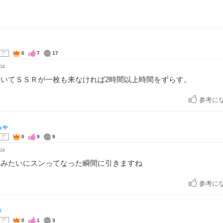
コア
0
7
17
04
引いてＳＳＲが一枚も来なければ2時間以上時間をずらす。
参考に
ちゃ
コア
0
9
9
04
ひみたいにスンってなった瞬間に引きますね
参考に
き
コア
0
1
3