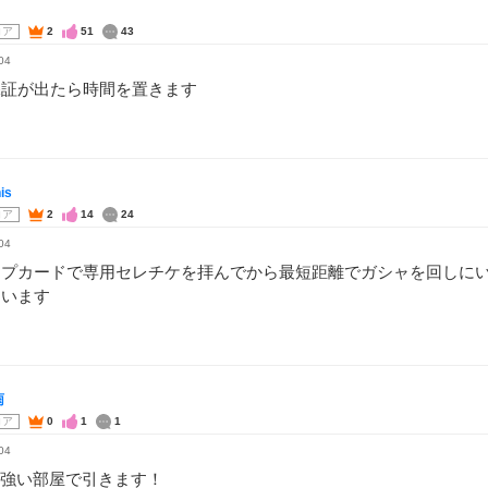
コア
2
51
43
04
保証が出たら時間を置きます
is
コア
2
14
24
04
ンプカードで専用セレチケを拝んでから最短距離でガシャを回しに
ています
雨
コア
0
1
1
04
fiが強い部屋で引きます！