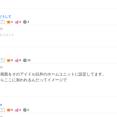
どうして
コア
1
4
3
05
たコメント
コア
0
9
13
05
ム画面をそのアイドル以外のホームユニットに設定してます。
たらここに加われるんだってイメージで
ke
コア
0
2
2
04