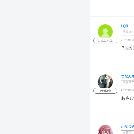
LQR
回答ス
2021/03/
こんにちは
３回
つなん
回答ス
2021/03/
Pの幼虫
あさ
かなつ
回答ス