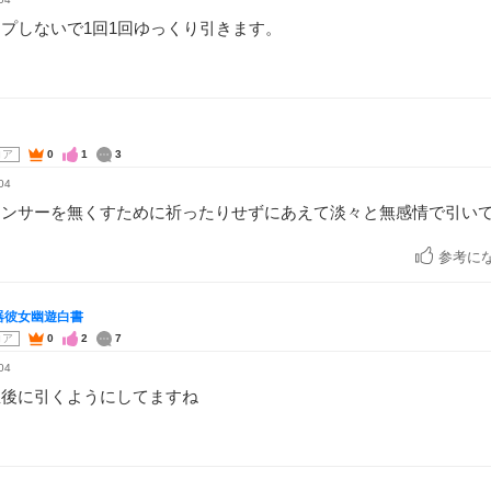
プしないで1回1回ゆっくり引きます。
コア
0
1
3
04
センサーを無くすために祈ったりせずにあえて淡々と無感情で引い
参考に
器彼女幽遊白書
コア
0
2
7
04
直後に引くようにしてますね