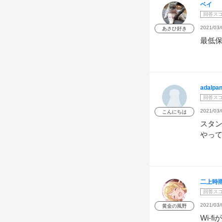
ベイ
回答ス
2021/03/
あさひ好き
最低
adalpan
回答ス
2021/03/
こんにちは
スタ
やっ
二上時
回答ス
2021/03/
黄金の風野
Wi-