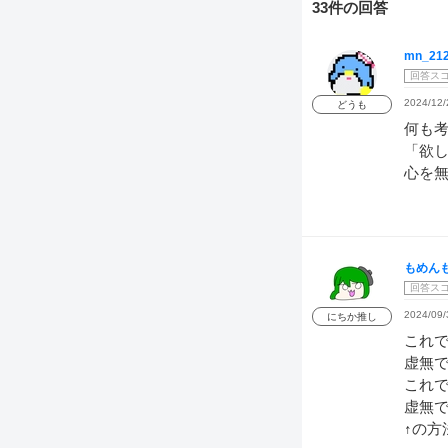
33件の回答
mn_21
回答ス
2024/12/
どうも
何も
「欲
心を無
もめん
回答ス
2024/09/
にちか推し
これ
虚無
これで
虚無
↑の方