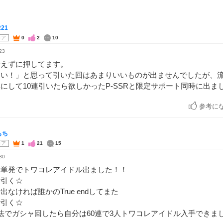
221
コア
0
2
10
23
考えずに押してます。
しい！」と思って引いた回はあまりいいものが出ませんでしたが、
にして10連引いたら欲しかったP-SSRと限定サポート同時に出ま
参考に
もち
コア
1
21
15
30
で単発でトワコレアイドル出ました！！
で引く☆
出なければ誰かのTrue endしてまた
で引く☆
法でガシャ回したら自分は60連で3人トワコレアイドル入手できまし