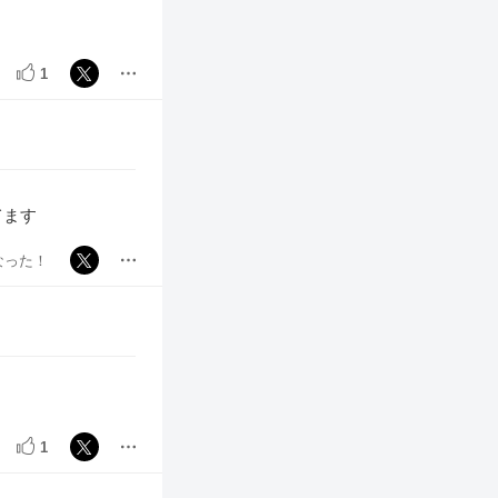
1
てます
なった！
1