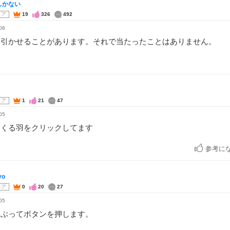
しかない
コア
19
326
492
06
に引かせることがあります。それで当たったことはありません。
コア
1
21
47
05
てくる羽をクリックしてます
参考に
yo
コア
0
20
27
05
つぶってボタンを押します。