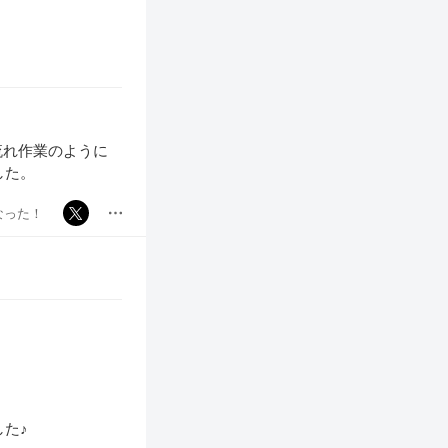
流れ作業のように
した。
なった！
た♪