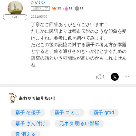
たかシン
回答スコア
12
81
83
2021/05/06
hello
丁寧なご回答ありがとうございます！
たしかに民話よりは都市伝説のような印象を受
けますね。参考に色々調べてみます。
ただこの後の記憶に対する霧子の考え方が本題
とすると、仰る通りそのきっかけとするための
架空の話という可能性が高いのかもしれません
ね
1
霧子 冬優子
霧子 コミュ
霧子 grad
霧子 さん付け
元ネタ 明るい部屋
音 消える