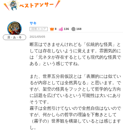
サキ
回答スコア
8
136
168
2021/05/05
凛・あ・冬
断言はできませんけれども「伝統的な怪異」と
しては存在しないように覚えます。雰囲気的に
は「元ネタが存在するとしても現代的な怪異で
ある」という感じですね。
また、世界五分前仮説とは「表層的には似てい
るが内容としては全然異なる」と思います。で
すが、架空の怪異をフックとして哲学的な方向
に話題を広げているという可能性は大いにあり
そうです。
霧子は全然引けてないので全然自信はないので
すが、何かしらの哲学の理論を下敷きとして
（霧子の）世界観を構築しているとは感じます
し。