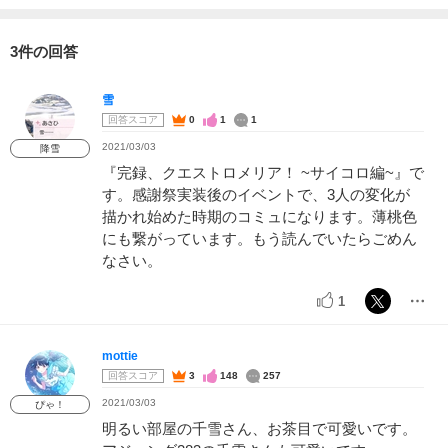
3件の回答
雪
回答スコア
0
1
1
2021/03/03
降雪
『完録、クエストロメリア！ ~サイコロ編~』で
す。感謝祭実装後のイベントで、3人の変化が
描かれ始めた時期のコミュになります。薄桃色
にも繋がっています。もう読んでいたらごめん
なさい。
1
mottie
回答スコア
3
148
257
2021/03/03
ぴゃ！
明るい部屋の千雪さん、お茶目で可愛いです。