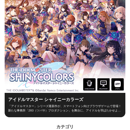
アイドルマスター シャイニーカラーズ
「アイドルマスター」シリーズ最新作が、スマートフォン向けブラウザゲームで登場！
新たな事務所「283（ツバサ）プロダクション」を舞台に、アイドルを羽ばたかせよ
う！ ■新たな舞台、新たなアイドル■ シャイニーカラーズの舞台は、新たな事務所
「283（ツバサ）プロダクション」！ 新人プロデューサーとなって新世代アイドルを育
成し、トップアイドルに導こう！ ■本格アイドルプロデュース！■ プロデューサーとし
カテゴリ
て、レッスンやお仕事、オーディションなどの行動を選択！限られた期間の中でアイド