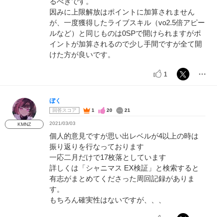
るべきです。
因みに上限解放はポイントに加算されません
が、一度獲得したライブスキル（vo2.5倍アピー
ルなど）と同じものは0SPで開けられますがポ
イントが加算されるので少し手間ですが全て開
けた方が良いです。
1
ぼく
回答スコア
1
20
21
2021/03/03
KMNZ
個人的意見ですが思い出レベルが4以上の時は
振り返りを行なっております
一応二月だけで17枚落としています
詳しくは「シャニマス EX検証」と検索すると
有志がまとめてくださった周回記録がありま
す。
もちろん確実性はないですが、、、