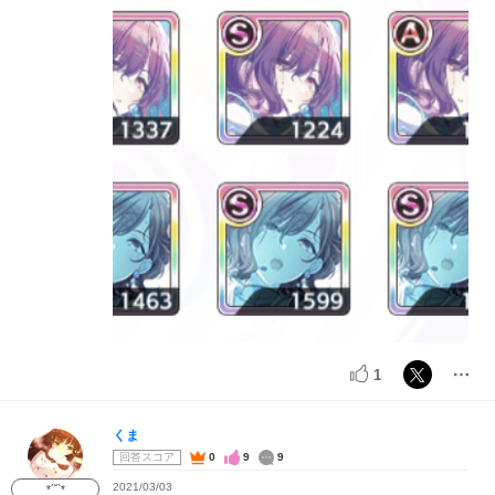
1
くま
回答スコア
0
9
9
2021/03/03
*´˘`*