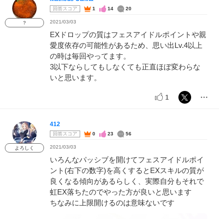
回答スコア
1
14
20
2021/03/03
？
EXドロップの質はフェスアイドルポイントや親
愛度依存の可能性があるため、思い出Lv.4以上
の時は毎回やってます。
3以下ならしてもしなくても正直ほぼ変わらな
いと思います。
1
412
回答スコア
0
23
56
2021/03/03
よろしく
いろんなパッシブを開けてフェスアイドルポイ
ント(右下の数字)を高くするとEXスキルの質が
良くなる傾向があるらしく、実際自分もそれで
虹EX落ちたのでやった方が良いと思います
ちなみに上限開けるのは意味ないです