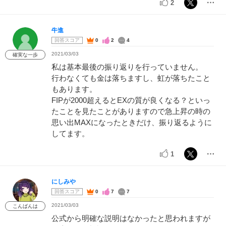
2
牛進
回答スコア
0
2
4
2021/03/03
確実な一歩
私は基本最後の振り返りを行っていません。
行わなくても金は落ちますし、虹が落ちたこと
もあります。
FIPが2000超えるとEXの質が良くなる？といっ
たことを見たことがありますので急上昇の時の
思い出MAXになったときだけ、振り返るように
してます。
1
にしみや
回答スコア
0
7
7
2021/03/03
こんばんは
公式から明確な説明はなかったと思われますが