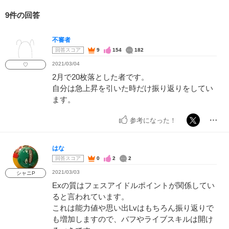
9件の回答
不審者
回答スコア
9
154
182
2021/03/04
♡
2月で20枚落とした者です。
自分は急上昇を引いた時だけ振り返りをしてい
ます。
参考になった！
はな
回答スコア
0
2
2
2021/03/03
シャニP
Exの質はフェスアイドルポイントが関係してい
ると言われています。
これは能力値や思い出Lvはもちろん振り返りで
も増加しますので、バフやライブスキルは開け