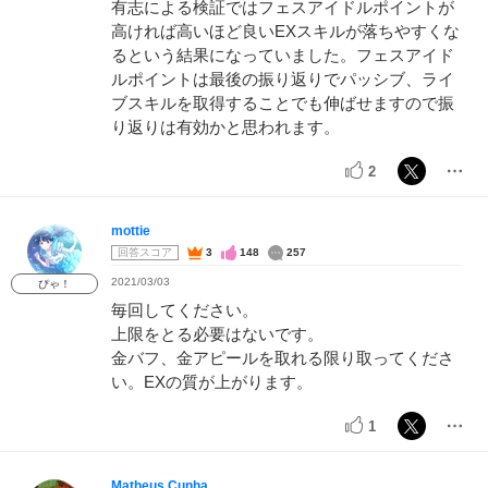
有志による検証ではフェスアイドルポイントが
高ければ高いほど良いEXスキルが落ちやすくな
るという結果になっていました。フェスアイド
ルポイントは最後の振り返りでパッシブ、ライ
ブスキルを取得することでも伸ばせますので振
り返りは有効かと思われます。
2
mottie
回答スコア
3
148
257
2021/03/03
ぴゃ！
毎回してください。
上限をとる必要はないです。
金バフ、金アピールを取れる限り取ってくださ
い。EXの質が上がります。
1
Matheus Cunha