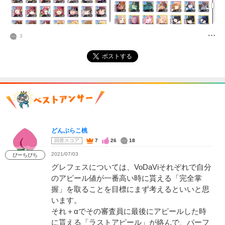
3
ポストする
どんぶらこ桃
回答スコア
7
26
18
2021/07/03
ぴーちぴち
グレフェスについては、VoDaViそれぞれで自分
のアピール値が一番高い時に貰える「完全掌
握」を取ることを目標にまず考えるといいと思
います。
それ＋αでその審査員に最後にアピールした時
に貰える「ラストアピール」が絡んで、パーフ