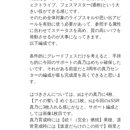
ェクトライブ、フェスマスター(通称)という大
きい役ができる感じです。
そのため全体対象のライブスキルや思い出アピ
ールを有効に使う必要があって、参照する属性
に合わせてステータスを高め、質の高いバフを
発動させるのが大事になってきます。
以下編成です。
条件的にグレードフェスだけを考えると、手持
ち的に今回のサポートの真乃はめちゃ確保した
いです。それがある前提だと3周年の真乃セン
ターの編成が最も完成度を高くできると思いま
す。
はづきさんについては、pはその真乃に4枚、
【アイの誓い】めぐるに1枚。sは今回のsSSR
真乃に3枚入れる感じかなと。サポート編成と
しては画像1枚目です。
真乃育成時には【続！（完全）燃焼】果穂、凛
世育成時には【坂道だらけのこの街で】樹里と