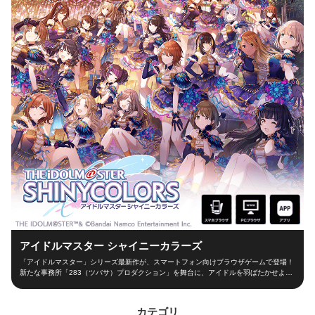
アイドルマスター シャイニーカラーズ
「アイドルマスター」シリーズ最新作が、スマートフォン向けブラウザゲームで登場！
新たな事務所「283（ツバサ）プロダクション」を舞台に、アイドルを羽ばたかせよ
う！ ■新たな舞台、新たなアイドル■ シャイニーカラーズの舞台は、新たな事務所
「283（ツバサ）プロダクション」！ 新人プロデューサーとなって新世代アイドルを育
成し、トップアイドルに導こう！ ■本格アイドルプロデュース！■ プロデューサーとし
カテゴリ
て、レッスンやお仕事、オーディションなどの行動を選択！限られた期間の中でアイド