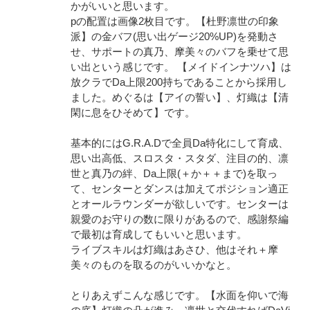
かがいいと思います。
pの配置は画像2枚目です。【杜野凛世の印象
派】の金バフ(思い出ゲージ20%UP)を発動さ
せ、サポートの真乃、摩美々のバフを乗せて思
い出という感じです。 【メイドインナツハ】は
放クラでDa上限200持ちであることから採用し
ました。めぐるは【アイの誓い】、灯織は【清
閑に息をひそめて】です。
基本的にはG.R.A.Dで全員Da特化にして育成、
思い出高低、スロスタ・スタダ、注目の的、凛
世と真乃の絆、Da上限(＋か＋＋まで)を取っ
て、センターとダンスは加えてポジション適正
とオールラウンダーが欲しいです。センターは
親愛のお守りの数に限りがあるので、感謝祭編
で最初は育成してもいいと思います。
ライブスキルは灯織はあさひ、他はそれ＋摩
美々のものを取るのがいいかなと。
とりあえずこんな感じです。【水面を仰いで海