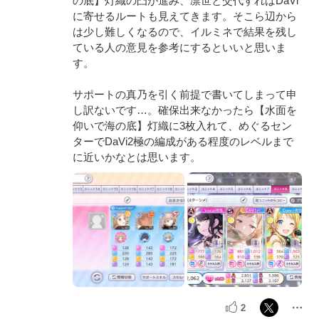
の底】灯織の凸が進み、凛世と交代すればDaVi
に寄せるルートも見えてきます。そこら辺から
は少し難しくなるので、イルミネで結果を残し
ている人の意見を参考にするといいと思いま
す。
サポートの真乃を引く前提で書いてしまって申
し訳ないです…。確保出来なかったら【水面を
仰いで海の底】灯織に3枚入れて、めぐるセン
ターでDaVi2極の編成がある程度のレベルまで
に近いかなとは思います。
2