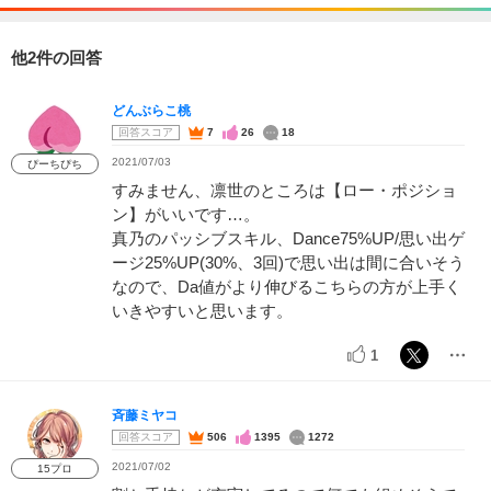
他2件の回答
どんぶらこ桃
回答スコア
7
26
18
2021/07/03
ぴーちぴち
すみません、凛世のところは【ロー・ポジショ
ン】がいいです…。
真乃のパッシブスキル、Dance75%UP/思い出ゲ
ージ25%UP(30%、3回)で思い出は間に合いそう
なので、Da値がより伸びるこちらの方が上手く
いきやすいと思います。
1
斉藤ミヤコ
回答スコア
506
1395
1272
2021/07/02
15プロ