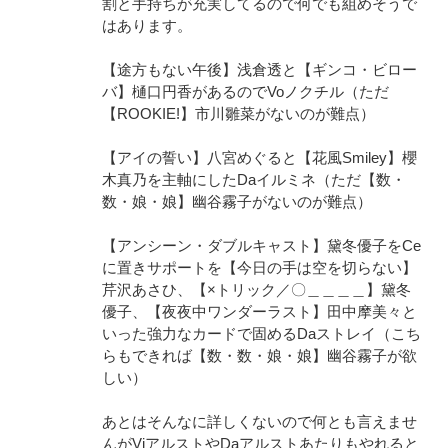
割と手持ちが充実してるので何でも組めそうで
はあります。
【途方もない午後】浅倉透と【ギンコ・ビロー
バ】樋口円香があるのでVoノクチル（ただ
【ROOKIE!】市川雛菜がないのが難点）
【アイの誓い】八宮めぐると【花風Smiley】櫻
木真乃を主軸にしたDaイルミネ（ただ【数・
数・娘・娘】幽谷霧子がないのが難点）
【アンシーン・ダブルキャスト】黛冬優子をCe
に置きサポートを【今日の手は空を切らない】
芹沢あさひ、【×トリック／〇＿＿＿＿】黛冬
優子、【夜夜中ワンダーラスト】田中摩美々と
いった強力なカードで固めるDaストレイ（こち
らもできれば【数・数・娘・娘】幽谷霧子が欲
しい）
あとはそんなに詳しくないので何とも言えませ
んがViアルストやDaアルストあたりもやれると