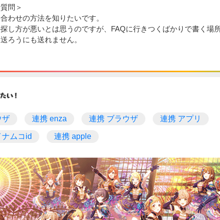
考質問＞
い合わせの方法を知りたいです。
探し方が悪いとは思うのですが、FAQに行きつくばかりで書く場
を送ろうにも送れません。
ウザ
連携 enza
連携 ブラウザ
連携 アプリ
ナムコid
連携 apple