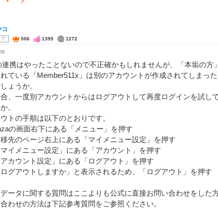
ヤコ
コア
506
1395
1272
06
Eの連携はやったことないので不正確かもしれませんが、「本垢の方
れている「Member511x」は別のアカウントが作成されてしまっ
でしょうか。
場合、一度別アカウントからはログアウトして再度ログインを試し
うか。
アウトの手順は以下のとおりです。
nzaの画面右下にある「メニュー」を押す
遷移先のページ右上にある「マイメニュー設定」を押す
「マイメニュー設定」にある「アカウント」を押す
「アカウント設定」にある「ログアウト」を押す
「ログアウトしますか」と表示されるため、「ログアウト」を押す
、データに関する質問はここよりも公式に直接お問い合わせをした
い合わせの方法は下記参考質問をご参照ください。