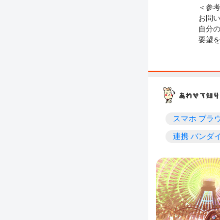
＜参
お問
自分の
要望
スマホ ブラ
連携 バンダイ