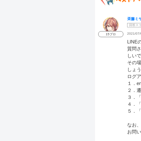
斉藤ミ
回答ス
2021/07/
15プロ
LIN
質問さ
しい
その
しょ
ログ
１．e
２．
３．
４．
５．
なお
お問