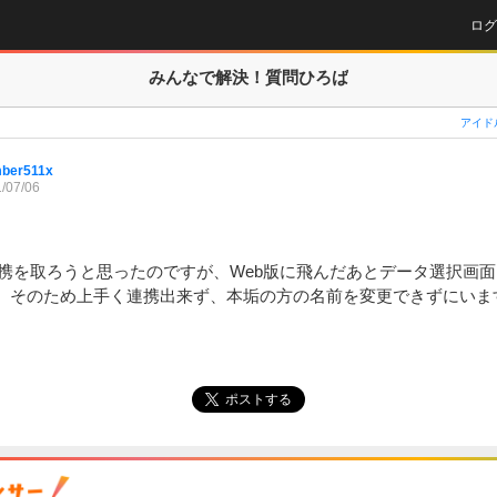
ログ
みんなで解決！
質問ひろば
アイド
ber511x
/07/06
と連携を取ろうと思ったのですが、Web版に飛んだあとデータ選択画
。そのため上手く連携出来ず、本垢の方の名前を変更できずにいま
ポストする